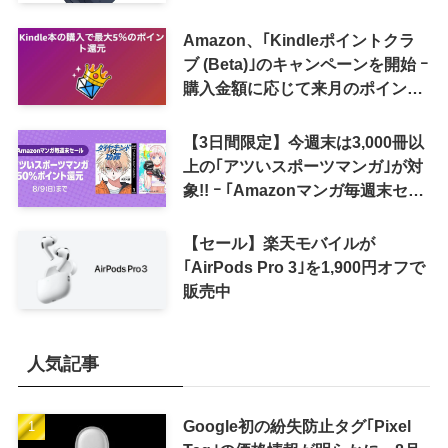
Amazon、｢Kindleポイントクラ
ブ (Beta)｣のキャンペーンを開始 ｰ
購入金額に応じて来月のポイント
還元率アップ
【3日間限定】今週末は3,000冊以
上の｢アツいスポーツマンガ｣が対
象!! ｰ ｢Amazonマンガ毎週末セー
ル｣がスタート
【セール】楽天モバイルが
｢AirPods Pro 3｣を1,900円オフで
販売中
人気記事
Google初の紛失防止タグ｢Pixel