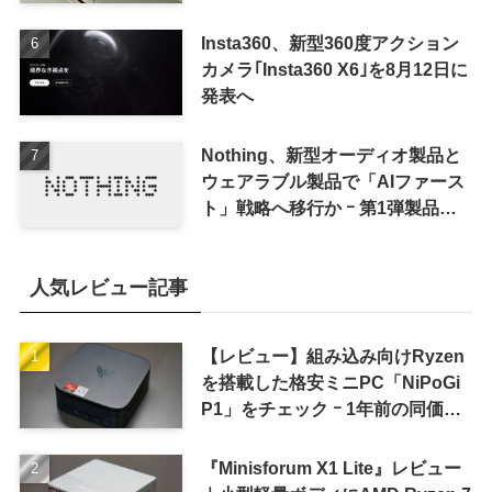
Insta360、新型360度アクション
カメラ｢Insta360 X6｣を8月12日に
発表へ
Nothing、新型オーディオ製品と
ウェアラブル製品で「AIファース
ト」戦略へ移行か ｰ 第1弾製品は
8〜9月に順次発表との情報
人気レビュー記事
【レビュー】組み込み向けRyzen
を搭載した格安ミニPC「NiPoGi
P1」をチェック ｰ 1年前の同価格
帯モデルより高性能
『Minisforum X1 Lite』レビュー