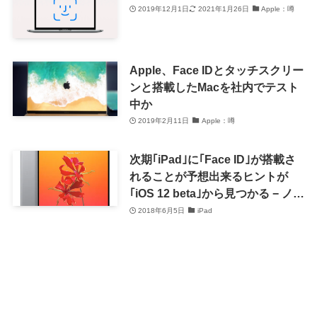
2019年12月1日
2021年1月26日
Apple：噂
Apple、Face IDとタッチスクリー
ンと搭載したMacを社内でテスト
中か
2019年2月11日
Apple：噂
次期｢iPad｣に｢Face ID｣が搭載さ
れることが予想出来るヒントが
｢iOS 12 beta｣から見つかる − ノッ
チに関するヒントも
2018年6月5日
iPad