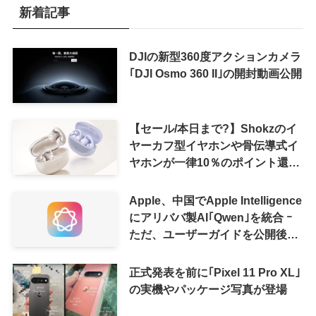
新着記事
DJIの新型360度アクションカメラ
｢DJI Osmo 360 II｣の開封動画公開
【セール/本日まで?】Shokzのイ
ヤーカフ型イヤホンや骨伝導式イ
ヤホンが一律10％のポイント還元
に
Apple、中国でApple Intelligence
にアリババ製AI｢Qwen｣を統合 ｰ
ただ、ユーザーガイドを公開後に
削除
正式発表を前に｢Pixel 11 Pro XL｣
の実機やパッケージ写真が登場