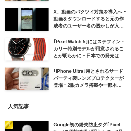
X、動画のパクツイ対策を導入へ ｰ
動画をダウンロードすると元の作
成者のユーザー名の透かしが入る
ように
｢Pixel Watch 5｣にはステフィン・
カリー特別モデルが用意されるこ
とが明らかに ｰ 日本での発売は期
待しない方が良さそう
｢iPhone Ultra｣用とされるサード
パーティ製レンズプロテクターが
登場 ｰ 2眼カメラ搭載や一部本体
カラーを示唆
人気記事
Google初の紛失防止タグ｢Pixel