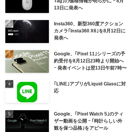
Tag｣の価格情報が明らかに ｰ 8月
13日に発表へ
Insta360、新型360度アクション
カメラ｢Insta360 X6｣を8月12日に
発表へ
Google、｢Pixel 11｣シリーズの予
約受付を8月12日23時より開始へ
ｰ 発表イベントは翌13日午前7時〜
｢LINE｣アプリがLiquid Glassに対
応
Google、｢Pixel Watch 5｣のティ
ザー動画を公開 ｰ ｢時計らしい外
観を保つ品格｣をアピール