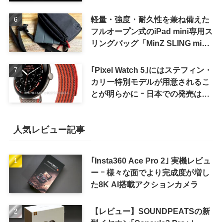
軽量・強度・耐久性を兼ね備えた
フルオープン式のiPad mini専用ス
リングバッグ「MinZ SLING mini
for iPad mini」発売
｢Pixel Watch 5｣にはステフィン・
カリー特別モデルが用意されるこ
とが明らかに ｰ 日本での発売は期
待しない方が良さそう
人気レビュー記事
｢Insta360 Ace Pro 2｣ 実機レビュ
ー ｰ 様々な面でより完成度が増し
た8K AI搭載アクションカメラ
【レビュー】SOUNDPEATSの新