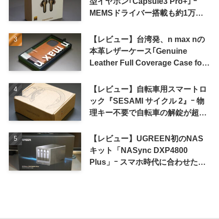
型イヤホン｢Capsule3 Pro+｣ ｰ
MEMSドライバー搭載も約1万円
の高コスパが特徴
【レビュー】台湾発、n max nの
本革レザーケース｢Genuine
Leather Full Coverage Case for
iPhone 16 Pro｣
【レビュー】自転車用スマートロ
ック『SESAMI サイクル 2』ｰ 物
理キー不要で自転車の解錠が超簡
単に
【レビュー】UGREEN初のNAS
キット「NASync DXP4800
Plus」ｰ スマホ時代に合わせた設
計で、写真や動画によるスマホの
容量圧迫問題も解決