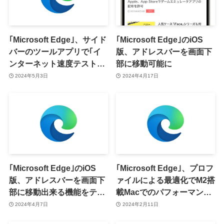
｢Microsoft Edge｣、サイド
｢Microsoft Edge｣のiOS
バーのツールアプリで｢イ
版、アドレスバーを画面下
ンターネット速度テスト｣
部に移動可能に
が利用可能に
2024年5月3日
2024年4月17日
｢Microsoft Edge｣のiOS
｢Microsoft Edge｣、プロフ
版、アドレスバーを画面下
ァイルによる最適化でM2搭
部に移動出来る機能をテス
載Macでのパフォーマンス
ト中 ｰ 隠し設定から有効化
が最大20％向上
2024年4月7日
2024年2月11日
も可能