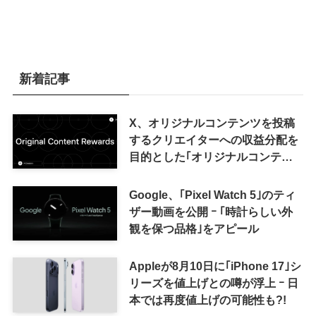
新着記事
X、オリジナルコンテンツを投稿
するクリエイターへの収益分配を
目的とした｢オリジナルコンテン
ツ報酬プログラム｣を導入へ ｰ 従
来の｢収益分配｣は廃止
Google、｢Pixel Watch 5｣のティ
ザー動画を公開 ｰ ｢時計らしい外
観を保つ品格｣をアピール
Appleが8月10日に｢iPhone 17｣シ
リーズを値上げとの噂が浮上 ｰ 日
本では再度値上げの可能性も?!