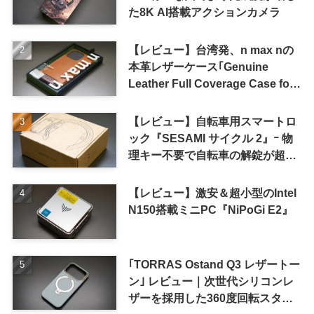
た8K AI搭載アクションカメラ
【レビュー】台湾発、n max nの
本革レザーケース｢Genuine
Leather Full Coverage Case for
iPhone 16 Pro｣
【レビュー】自転車用スマートロ
ック『SESAMI サイクル 2』ｰ 物
理キー不要で自転車の解錠が超簡
単に
【レビュー】激安＆超小型のIntel
N150搭載ミニPC『NiPoGi E2』
｢TORRAS Ostand Q3 レザートー
ン｣ レビュー｜次世代シリコンレ
ザーを採用した360度回転スタン