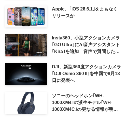
Apple、｢iOS 26.6.1｣をまもなく
リリースか
Insta360、小型アクションカメラ
｢GO Ultra｣にAI音声アシスタント
｢Kira｣を追加 ｰ 音声で質問した
り、リアルタイム翻訳などが利用
可能に
DJI、新型360度アクションカメラ
｢DJI Osmo 360 II｣を中国で8月13
日に発表へ
ソニーのヘッドホン｢WH-
1000XM4｣の派生モデル｢WH-
1000XM4C｣の更なる情報が明ら
かに