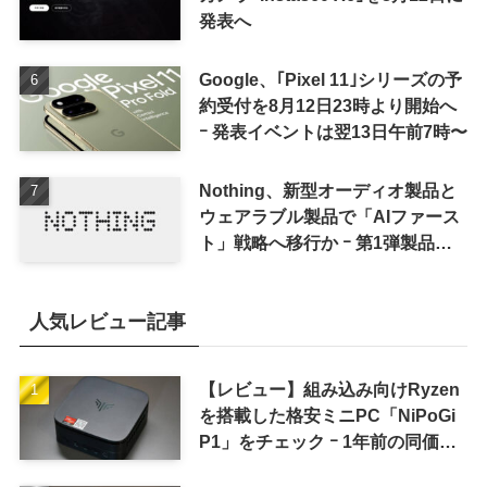
発表へ
Google、｢Pixel 11｣シリーズの予
約受付を8月12日23時より開始へ
ｰ 発表イベントは翌13日午前7時〜
Nothing、新型オーディオ製品と
ウェアラブル製品で「AIファース
ト」戦略へ移行か ｰ 第1弾製品は
8〜9月に順次発表との情報
人気レビュー記事
【レビュー】組み込み向けRyzen
を搭載した格安ミニPC「NiPoGi
P1」をチェック ｰ 1年前の同価格
帯モデルより高性能