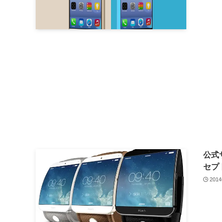
公式
セプ
201