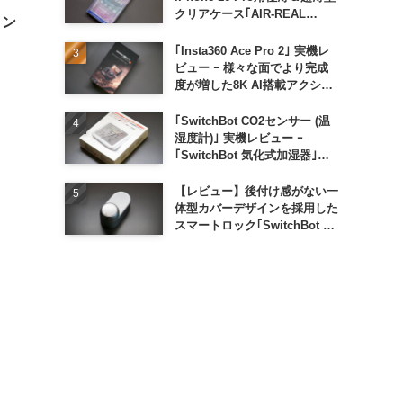
クリアケース｢AIR-REAL
コン
INVISIBLE｣
｢Insta360 Ace Pro 2｣ 実機レ
ビュー ｰ 様々な面でより完成
度が増した8K AI搭載アクショ
ンカメラ
｢SwitchBot CO2センサー (温
湿度計)｣ 実機レビュー ｰ
｢SwitchBot 気化式加湿器｣と
の連携でオートメーション化が
便利
【レビュー】後付け感がない一
体型カバーデザインを採用した
スマートロック｢SwitchBot ロ
ック Ultra｣｜充電式バッテリ
ーも標準採用