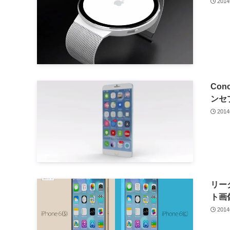
201
Con
ンセ
201
リーク
ト画
201