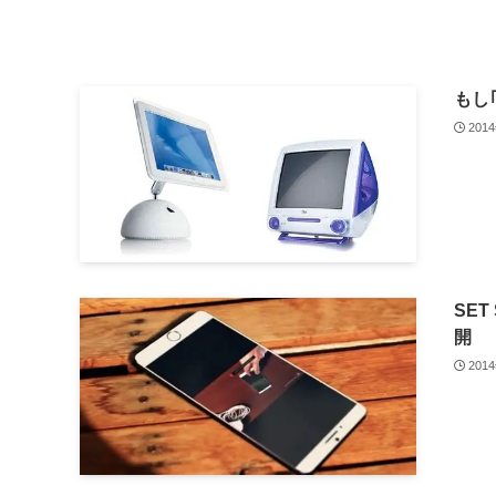
もし｢
201
SET
開
201