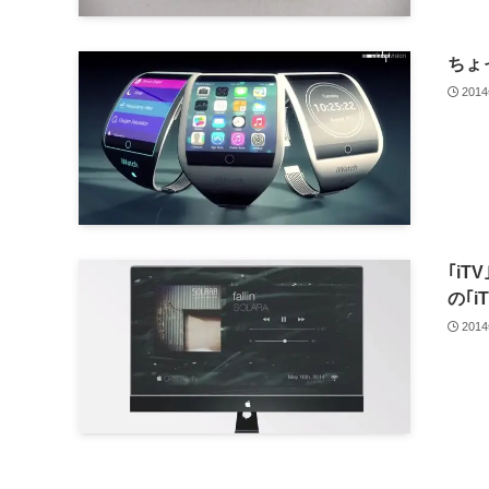
ちょ
201
｢iT
の｢iT
201