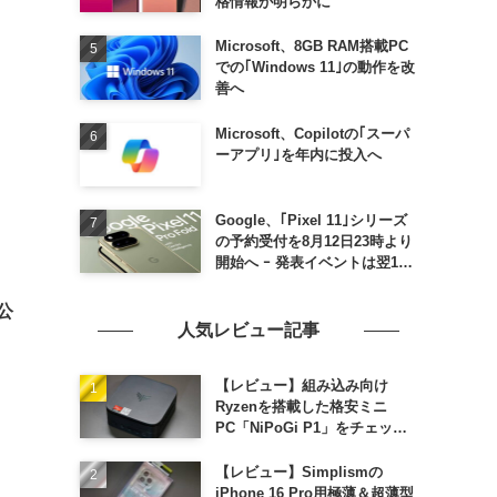
格情報が明らかに
Microsoft、8GB RAM搭載PC
での｢Windows 11｣の動作を改
善へ
Microsoft、Copilotの｢スーパ
ーアプリ｣を年内に投入へ
Google、｢Pixel 11｣シリーズ
の予約受付を8月12日23時より
開始へ ｰ 発表イベントは翌13
日午前7時〜
を公
人気レビュー記事
【レビュー】組み込み向け
Ryzenを搭載した格安ミニ
PC「NiPoGi P1」をチェック
ｰ 1年前の同価格帯モデルより
高性能
【レビュー】Simplismの
iPhone 16 Pro用極薄＆超薄型