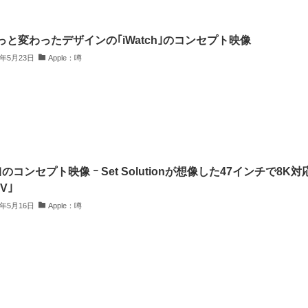
っと変わったデザインの｢iWatch｣のコンセプト映像
4年5月23日
Apple：噂
V｣のコンセプト映像 ｰ Set Solutionが想像した47インチで8K対
V｣
4年5月16日
Apple：噂