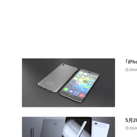
｢iP
201
5月2
201