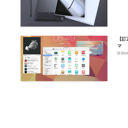
【訂
マ
201