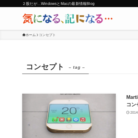
２股だが…WindowsとMacの最新情報Blog
ホーム
コンセプト
コンセプト
– tag –
Mar
コン
201