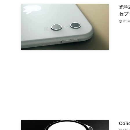
光学
セプ
201
Con