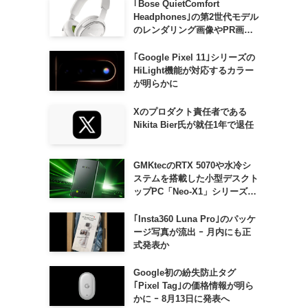
｢Bose QuietComfort
Headphones｣の第2世代モデル
のレンダリング画像やPR画像
が流出 ｰ まもなく発表か
｢Google Pixel 11｣シリーズの
HiLight機能が対応するカラー
が明らかに
Xのプロダクト責任者である
Nikita Bier氏が就任1年で退任
GMKtecのRTX 5070や水冷シ
ステムを搭載した小型デスクト
ップPC「Neo-X1」シリーズ、
日本でも9月中旬に発売へ
｢Insta360 Luna Pro｣のパッケ
ージ写真が流出 ｰ 月内にも正
式発表か
Google初の紛失防止タグ
｢Pixel Tag｣の価格情報が明ら
かに ｰ 8月13日に発表へ