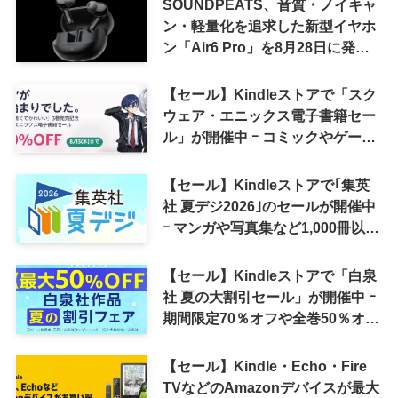
SOUNDPEATS、音質・ノイキャ
ン・軽量化を追求した新型イヤホ
ン「Air6 Pro」を8月28日に発売
へ
【セール】Kindleストアで「スク
ウェア・エニックス電子書籍セー
ル」が開催中 ｰ コミックやゲーム
関連書籍などが最大50％オフに
【セール】Kindleストアで｢集英
社 夏デジ2026｣のセールが開催中
ｰ マンガや写真集など1,000冊以上
が30％ポイント還元に
【セール】Kindleストアで「白泉
社 夏の大割引セール」が開催中 ｰ
期間限定70％オフや全巻50％オフ
など
【セール】Kindle・Echo・Fire
TVなどのAmazonデバイスが最大