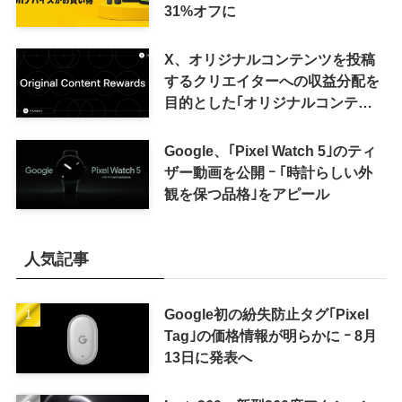
31%オフに
X、オリジナルコンテンツを投稿
するクリエイターへの収益分配を
目的とした｢オリジナルコンテン
ツ報酬プログラム｣を導入へ ｰ 従
来の｢収益分配｣は廃止
Google、｢Pixel Watch 5｣のティ
ザー動画を公開 ｰ ｢時計らしい外
観を保つ品格｣をアピール
人気記事
Google初の紛失防止タグ｢Pixel
Tag｣の価格情報が明らかに ｰ 8月
13日に発表へ