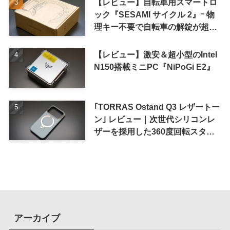
【レビュー】自転車用スマートロ
ック『SESAMI サイクル 2』ｰ 物
理キー不要で自転車の解錠が超簡
単に
【レビュー】激安＆超小型のIntel
N150搭載ミニPC『NiPoGi E2』
｢TORRAS Ostand Q3 レザートー
ン｣ レビュー｜次世代シリコンレ
ザーを採用した360度回転スタン
ド搭載ケース
アーカイブ