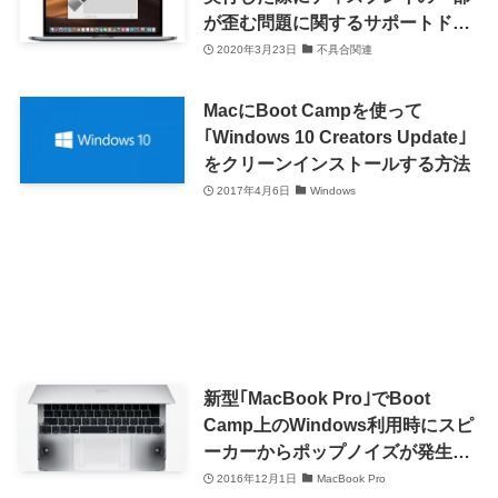
が歪む問題に関するサポートドキ
ュメントを公開
2020年3月23日
不具合関連
MacにBoot Campを使って
｢Windows 10 Creators Update｣
をクリーンインストールする方法
2017年4月6日
Windows
新型｢MacBook Pro｣でBoot
Camp上のWindows利用時にスピ
ーカーからポップノイズが発生す
る問題 ｰ Appleがドライバの更新
2016年12月1日
MacBook Pro