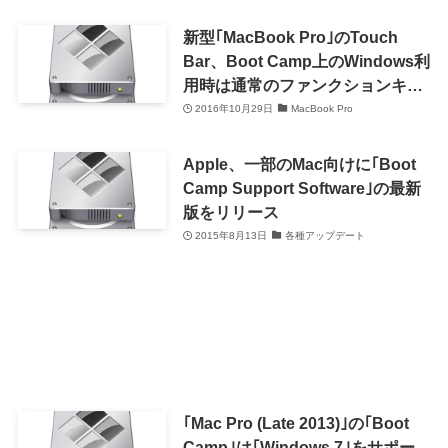
で対応
新型｢MacBook Pro｣のTouch
Bar、Boot Camp上のWindows利
用時は通常のファンクションキー
が表示される
2016年10月29日
MacBook Pro
Apple、一部のMac向けに｢Boot
Camp Support Software｣の最新
版をリリース
2015年8月13日
各種アップデート
｢Mac Pro (Late 2013)｣の｢Boot
Camp｣は｢Windows 7｣をサポー