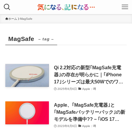
ホーム
MagSafe
MagSafe
– tag –
Qi 2.2対応の新型｢MagSafe充電
器｣の存在が明らかに｜｢iPhone
17｣シリーズは最大50Wでのワイ
ヤレス充電に対応か
2025年6月6日
Apple：噂
Apple、｢MagSafe充電器｣と
｢MagSafeバッテリーパック｣の新
モデルを準備中?? − ｢iOS 17
beta｣から記述が見つかる
2023年6月6日
Apple：噂