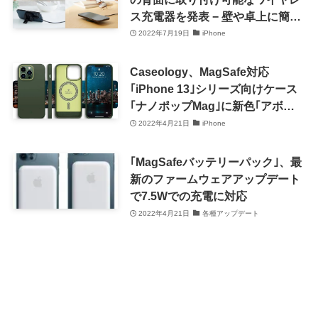
ス充電器を発表 − 壁や卓上に簡易
固定も可能
2022年7月19日
iPhone
Caseology、MagSafe対応
｢iPhone 13｣シリーズ向けケース
｢ナノポップMag｣に新色｢アボグ
リーン｣を追加
2022年4月21日
iPhone
｢MagSafeバッテリーパック｣、最
新のファームウェアアップデート
で7.5Wでの充電に対応
2022年4月21日
各種アップデート