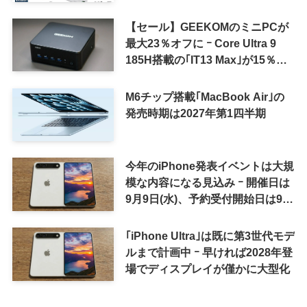
SUMMER SALE｣を開催中
【セール】GEEKOMのミニPCが
最大23％オフに ｰ Core Ultra 9
185H搭載の｢IT13 Max｣が15％オ
フなど
M6チップ搭載｢MacBook Air｣の
発売時期は2027年第1四半期
今年のiPhone発表イベントは大規
模な内容になる見込み ｰ 開催日は
9月9日(水)、予約受付開始日は9月
12日(土)の予想
｢iPhone Ultra｣は既に第3世代モデ
ルまで計画中 ｰ 早ければ2028年登
場でディスプレイが僅かに大型化