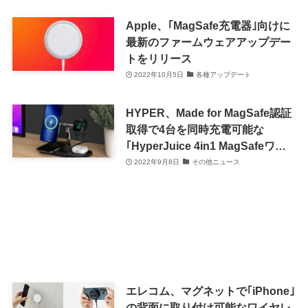
Apple、｢MagSafe充電器｣向けに
最新のファームウェアアップデー
トをリリース
2022年10月5日
各種アップデート
HYPER、Made for MagSafe認証
取得で4台を同時充電可能な
｢HyperJuice 4in1 MagSafeワイ
ヤレスチャージャー｣を発売
2022年9月8日
その他ニュース
エレコム、マグネットで｢iPhone｣
の背面に取り付け可能なワイヤレ