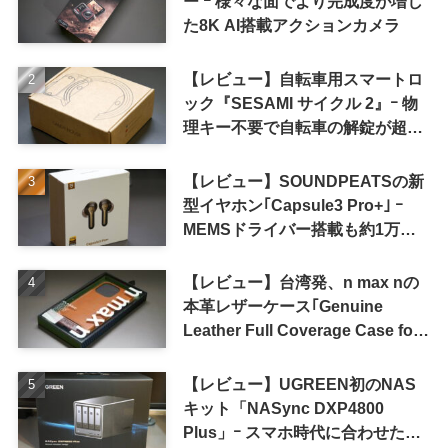
ー ｰ 様々な面でより完成度が増し
た8K AI搭載アクションカメラ
【レビュー】自転車用スマートロ
ック『SESAMI サイクル 2』ｰ 物
理キー不要で自転車の解錠が超簡
単に
【レビュー】SOUNDPEATSの新
型イヤホン｢Capsule3 Pro+｣ ｰ
MEMSドライバー搭載も約1万円
の高コスパが特徴
【レビュー】台湾発、n max nの
本革レザーケース｢Genuine
Leather Full Coverage Case for
iPhone 16 Pro｣
【レビュー】UGREEN初のNAS
キット「NASync DXP4800
Plus」ｰ スマホ時代に合わせた設