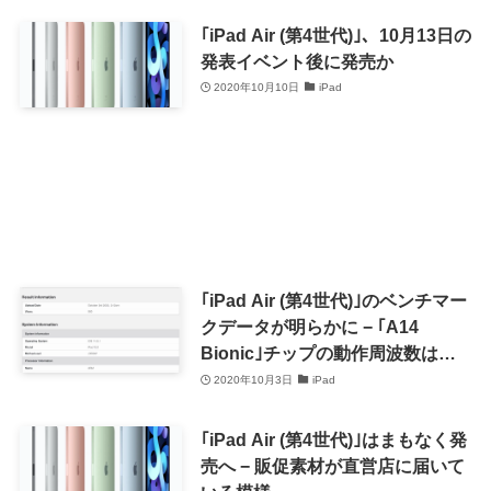
｢iPad Air (第4世代)｣、10月13日の
発表イベント後に発売か
2020年10月10日
iPad
｢iPad Air (第4世代)｣のベンチマー
クデータが明らかに − ｢A14
Bionic｣チップの動作周波数は
2.99GHzでRAMは4GB
2020年10月3日
iPad
｢iPad Air (第4世代)｣はまもなく発
売へ − 販促素材が直営店に届いて