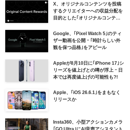
X、オリジナルコンテンツを投稿
するクリエイターへの収益分配を
目的とした｢オリジナルコンテン
ツ報酬プログラム｣を導入へ ｰ 従
来の｢収益分配｣は廃止
Google、｢Pixel Watch 5｣のティ
ザー動画を公開 ｰ ｢時計らしい外
観を保つ品格｣をアピール
Appleが8月10日に｢iPhone 17｣シ
リーズを値上げとの噂が浮上 ｰ 日
本では再度値上げの可能性も?!
Apple、｢iOS 26.6.1｣をまもなく
リリースか
Insta360、小型アクションカメラ
｢GO Ultra｣にAI音声アシスタント