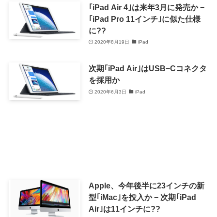
｢iPad Air 4｣は来年3月に発売か −
｢iPad Pro 11インチ｣に似た仕様
に??
2020年8月19日
iPad
次期｢iPad Air｣はUSB−Cコネクタ
を採用か
2020年6月3日
iPad
Apple、今年後半に23インチの新
型｢iMac｣を投入か − 次期｢iPad
Air｣は11インチに??