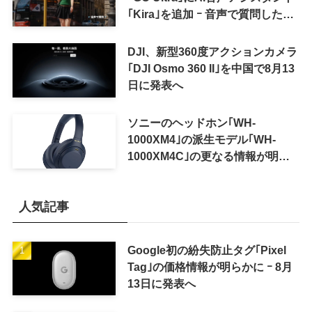
｢Kira｣を追加 ｰ 音声で質問した
り、リアルタイム翻訳などが利用
可能に
DJI、新型360度アクションカメラ
｢DJI Osmo 360 II｣を中国で8月13
日に発表へ
ソニーのヘッドホン｢WH-
1000XM4｣の派生モデル｢WH-
1000XM4C｣の更なる情報が明ら
かに
人気記事
Google初の紛失防止タグ｢Pixel
Tag｣の価格情報が明らかに ｰ 8月
13日に発表へ