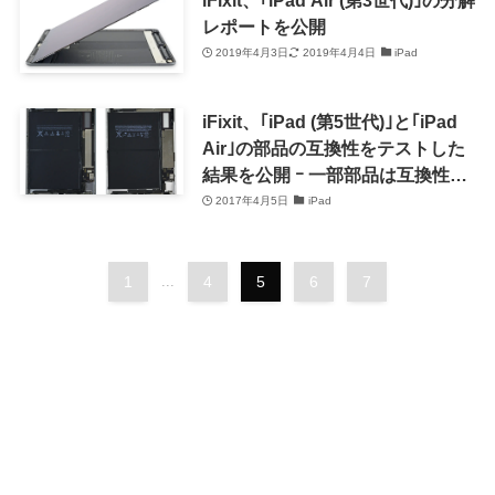
レポートを公開
2019年4月3日
2019年4月4日
iPad
iFixit、｢iPad (第5世代)｣と｢iPad
Air｣の部品の互換性をテストした
結果を公開 ｰ 一部部品は互換性あ
り
2017年4月5日
iPad
1
...
4
5
6
7