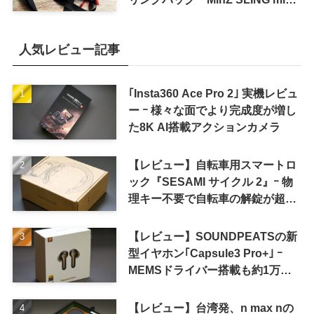
for iPad mini」発売
人気レビュー記事
｢Insta360 Ace Pro 2｣ 実機レビュ
ー ｰ 様々な面でより完成度が増し
た8K AI搭載アクションカメラ
【レビュー】自転車用スマートロ
ック『SESAMI サイクル 2』ｰ 物
理キー不要で自転車の解錠が超簡
単に
【レビュー】SOUNDPEATSの新
型イヤホン｢Capsule3 Pro+｣ ｰ
MEMSドライバー搭載も約1万円
の高コスパが特徴
【レビュー】台湾発、n max nの