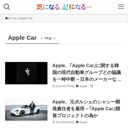
ホーム
Apple Car
Apple Car
– tag –
Apple、｢Apple Car｣に関する韓
国の現代自動車グループとの協議
を一時中断 − 日本のメーカーなど
とも協議か
2021年2月6日
Apple：噂
Apple、元ポルシェのシャシー開
発責任者を雇用 − ｢Apple Car｣開
発プロジェクトの為か
2021年2月3日
Apple