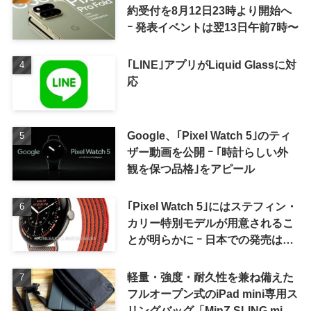
約受付を8月12日23時より開始へ
ｰ 発表イベントは翌13日午前7時〜
｢LINE｣アプリがLiquid Glassに対
応
Google、｢Pixel Watch 5｣のティ
ザー動画を公開 ｰ ｢時計らしい外
観を保つ品格｣をアピール
｢Pixel Watch 5｣にはステフィン・
カリー特別モデルが用意されるこ
とが明らかに ｰ 日本での発売は期
待しない方が良さそう
軽量・強度・耐久性を兼ね備えた
フルオープン式のiPad mini専用ス
リングバッグ「MinZ SLING mini