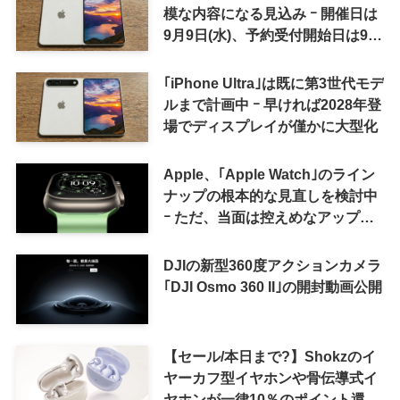
模な内容になる見込み ｰ 開催日は
9月9日(水)、予約受付開始日は9月
12日(土)の予想
｢iPhone Ultra｣は既に第3世代モデ
ルまで計画中 ｰ 早ければ2028年登
場でディスプレイが僅かに大型化
Apple、｢Apple Watch｣のライン
ナップの根本的な見直しを検討中
ｰ ただ、当面は控えめなアップグ
レードが続く見通し
DJIの新型360度アクションカメラ
｢DJI Osmo 360 II｣の開封動画公開
【セール/本日まで?】Shokzのイ
ヤーカフ型イヤホンや骨伝導式イ
ヤホンが一律10％のポイント還元