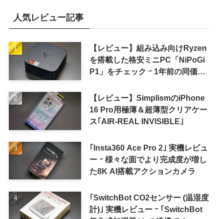
人気レビュー記事
【レビュー】組み込み向けRyzen
を搭載した格安ミニPC「NiPoGi
P1」をチェック ｰ 1年前の同価格
帯モデルより高性能
【レビュー】SimplismのiPhone
16 Pro用極薄＆超薄型クリアケー
ス｢AIR-REAL INVISIBLE｣
｢Insta360 Ace Pro 2｣ 実機レビュ
ー ｰ 様々な面でより完成度が増し
た8K AI搭載アクションカメラ
｢SwitchBot CO2センサー (温湿度
計)｣ 実機レビュー ｰ ｢SwitchBot