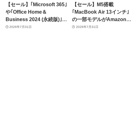
【セール】｢Microsoft 365｣
【セール】M5搭載
や｢Office Home＆
｢MacBook Air 13インチ｣
Business 2024 (永続版)｣が
の一部モデルがAmazonで
｢Amazon暮らし応援サマ
実質最大10％オフに
2026年7月31日
2026年7月31日
ーセール｣で最大12％オフ
に