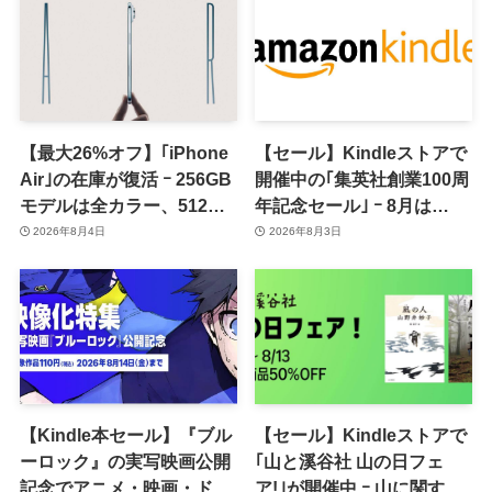
【最大26%オフ】｢iPhone
【セール】Kindleストアで
Air｣の在庫が復活 ｰ 256GB
開催中の｢集英社創業100周
モデルは全カラー、512GB
年記念セール｣ ｰ 8月は
モデルはホワイト以外が在
｢GANTZ｣全巻が100円均一
2026年8月4日
2026年8月3日
庫有り
で販売中
【Kindle本セール】『ブル
【セール】Kindleストアで
ーロック』の実写映画公開
｢山と溪谷社 山の日フェ
記念でアニメ・映画・ドラ
ア!｣が開催中 ｰ 山に関する