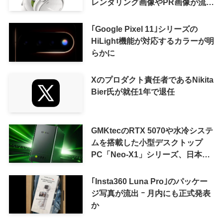
レンダリング画像やPR画像が流出
ｰ まもなく発表か
｢Google Pixel 11｣シリーズの
HiLight機能が対応するカラーが明
らかに
Xのプロダクト責任者であるNikita
Bier氏が就任1年で退任
GMKtecのRTX 5070や水冷システ
ムを搭載した小型デスクトップ
PC「Neo-X1」シリーズ、日本で
も9月中旬に発売へ
｢Insta360 Luna Pro｣のパッケー
ジ写真が流出 ｰ 月内にも正式発表
か