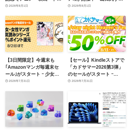
マ化された人気原作コミッ
タイトルが最大50％オフに
2026年8月1日
2026年8月1日
クの1〜3巻が期間限定無料
or 110円均一に
【3日間限定】今週末も
【セール】Kindleストアで
｢Amazonマンガ毎週末セ
「カドサマー2026第3弾」
ール｣がスタート ｰ 少女・
のセールがスタート ｰ
女性マンガが50％ポイント
KADOKAWAのコミックが
2026年7月31日
2026年7月31日
還元に
最大50％オフに