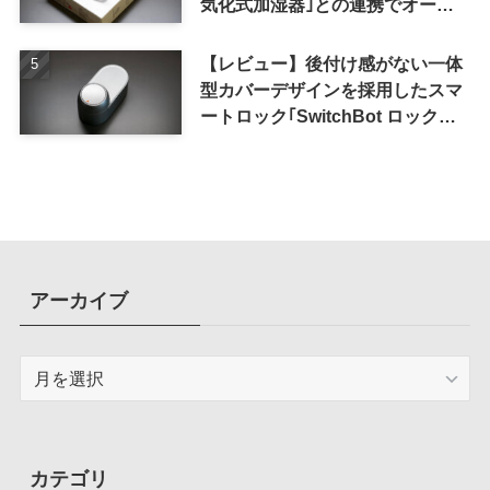
気化式加湿器｣との連携でオート
メーション化が便利
【レビュー】後付け感がない一体
型カバーデザインを採用したスマ
ートロック｢SwitchBot ロック
Ultra｣｜充電式バッテリーも標準
採用
アーカイブ
ア
ー
カ
イ
ブ
カテゴリ