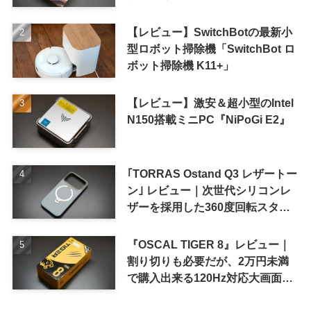
【レビュー】SwitchBotの最新小
型ロボット掃除機「SwitchBot ロ
ボット掃除機 K11+」
【レビュー】激安＆超小型のIntel
N150搭載ミニPC『NiPoGi E2』
｢TORRAS Ostand Q3 レザートー
ン｣ レビュー｜次世代シリコンレ
ザーを採用した360度回転スタン
ド搭載ケース
『OSCAL TIGER 8』レビュー｜
割り切りも必要だが、2万円未満
で購入出来る120Hz対応大画面ス
マホ