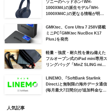
ソニーのヘッドホン｢WH-
1000XM4｣の派生モデル｢WH-
1000XM4C｣の更なる情報が明ら
かに
GMKtec、Core Ultra 7 258V搭載
ミニPC｢GMKtec NucBox K17
Plus｣を発売
軽量・強度・耐久性を兼ね備えた
フルオープン式のiPad mini専用ス
リングバッグ「MinZ SLING mini
for iPad mini」発売
LINEMO、｢SoftBank Starlink
Direct｣と無制限の海外データ通信
(毎月最大7日間分)が追加料金なし
で利用可能に
人気記事