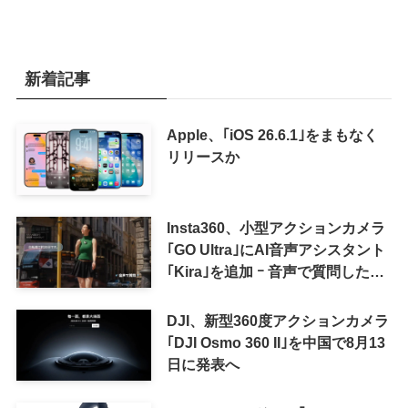
新着記事
Apple、｢iOS 26.6.1｣をまもなく
リリースか
Insta360、小型アクションカメラ
｢GO Ultra｣にAI音声アシスタント
｢Kira｣を追加 ｰ 音声で質問した
り、リアルタイム翻訳などが利用
可能に
DJI、新型360度アクションカメラ
｢DJI Osmo 360 II｣を中国で8月13
日に発表へ