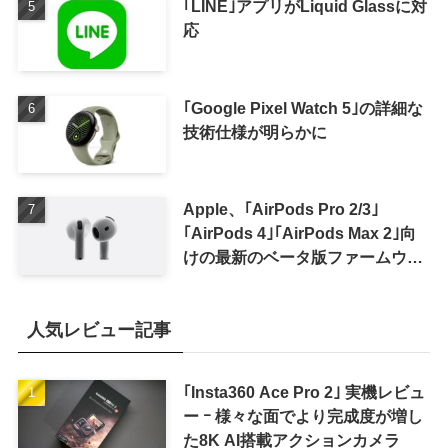
｢LINE｣アプリがLiquid Glassに対
応
｢Google Pixel Watch 5｣の詳細な
技術仕様が明らかに
Apple、｢AirPods Pro 2/3｣
｢AirPods 4｣｢AirPods Max 2｣向
けの最新のベータ版ファームウェ
ア｢9A5336b｣を提供開始
人気レビュー記事
｢Insta360 Ace Pro 2｣ 実機レビュ
ー ｰ 様々な面でより完成度が増し
た8K AI搭載アクションカメラ