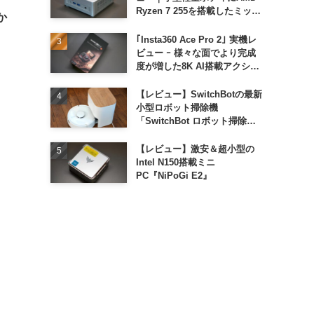
Ryzen 7 255を搭載したミッド
か
レンジモデル
｢Insta360 Ace Pro 2｣ 実機レ
ビュー ｰ 様々な面でより完成
度が増した8K AI搭載アクショ
ンカメラ
【レビュー】SwitchBotの最新
小型ロボット掃除機
「SwitchBot ロボット掃除機
K11+」
【レビュー】激安＆超小型の
Intel N150搭載ミニ
PC『NiPoGi E2』