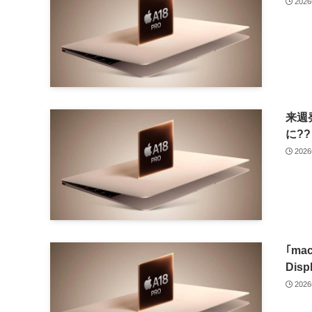
202
来週
に??
202
｢ma
Dis
202