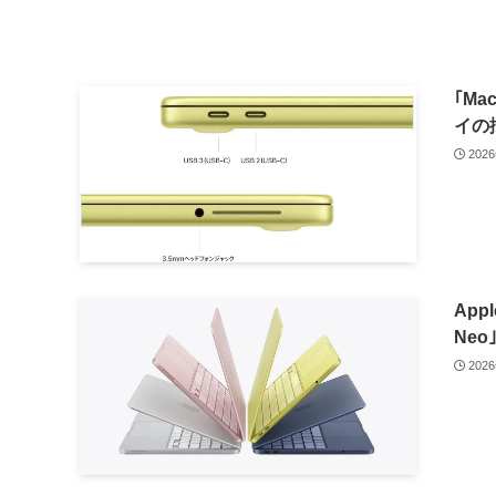
｢M
イの
202
App
Neo
202