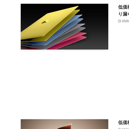
低価格
り漏
202
低価