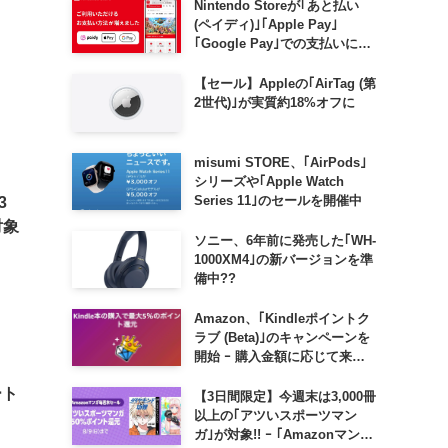
Nintendo Storeが｢あと払い
(ペイディ)｣｢Apple Pay｣
｢Google Pay｣での支払いに対
応
【セール】Appleの｢AirTag (第
2世代)｣が実質約18%オフに
misumi STORE、｢AirPods｣
シリーズや｢Apple Watch
Series 11｣のセールを開催中
3
対象
ソニー、6年前に発売した｢WH-
1000XM4｣の新バージョンを準
備中??
Amazon、｢Kindleポイントク
ラブ (Beta)｣のキャンペーンを
開始 ｰ 購入金額に応じて来月
のポイント還元率アップ
ート
【3日間限定】今週末は3,000冊
以上の｢アツいスポーツマン
ガ｣が対象!! ｰ ｢Amazonマンガ