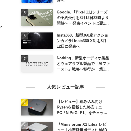
善へ
Google、｢Pixel 11｣シリーズ
の予約受付を8月12日23時より
開始へ ｰ 発表イベントは翌13
レ
日午前7時〜
Insta360、新型360度アクショ
ンカメラ｢Insta360 X6｣を8月
12日に発表へ
Nothing、新型オーディオ製品
とウェアラブル製品で「AIファ
ースト」戦略へ移行か ｰ 第1弾
製品は8〜9月に順次発表との
情報
人気レビュー記事
【レビュー】組み込み向け
Ryzenを搭載した格安ミニ
PC「NiPoGi P1」をチェック
ｰ 1年前の同価格帯モデルより
高性能
『Minisforum X1 Lite』レビ
ュー｜小型軽量ボディにAMD