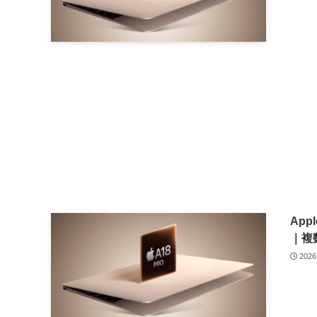
Ap
｜複
202