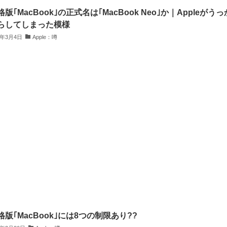
版｢MacBook｣の正式名は｢MacBook Neo｣か｜Appleがうっ
らしてしまった模様
6年3月4日
Apple：噂
格版｢MacBook｣には8つの制限あり??