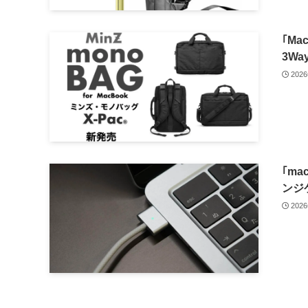
｢M
3Wa
202
｢ma
ンジ
202