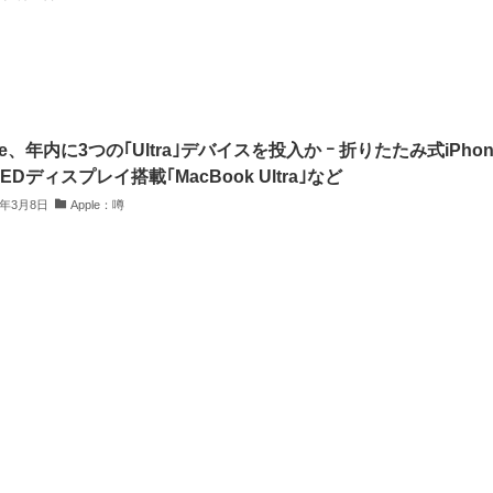
le、年内に3つの｢Ultra｣デバイスを投入か ｰ 折りたたみ式iPhon
EDディスプレイ搭載｢MacBook Ultra｣など
6年3月8日
Apple：噂