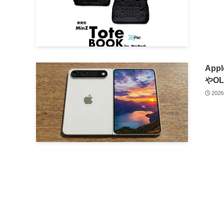
App
やOL
202