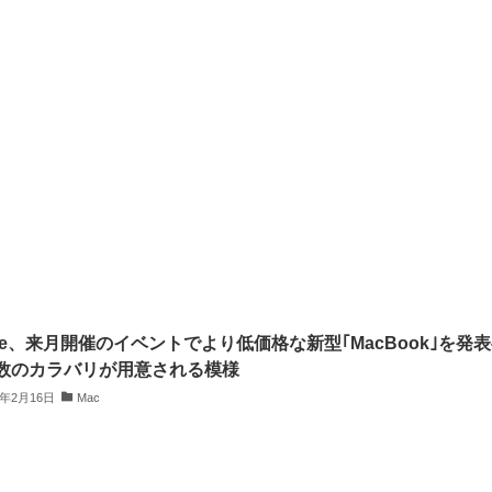
ple、来月開催のイベントでより低価格な新型｢MacBook｣を発
数のカラバリが用意される模様
6年2月16日
Mac