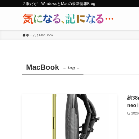
２股だが…WindowsとMacの最新情報Blog
ホーム
MacBook
MacBook
– tag –
約38
neo｣
202