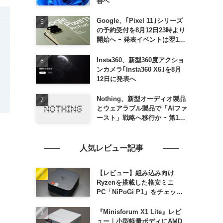
善へ
Google、｢Pixel 11｣シリーズ
の予約受付を8月12日23時より
開始へ ｰ 発表イベントは翌13
日午前7時〜
Insta360、新型360度アクショ
ンカメラ｢Insta360 X6｣を8月
12日に発表へ
Nothing、新型オーディオ製品
とウェアラブル製品で「AIファ
ースト」戦略へ移行か ｰ 第1弾
製品は8〜9月に順次発表との
情報
人気レビュー記事
【レビュー】組み込み向け
Ryzenを搭載した格安ミニ
PC「NiPoGi P1」をチェック
ｰ 1年前の同価格帯モデルより
高性能
『Minisforum X1 Lite』レビ
ュー｜小型軽量ボディにAMD