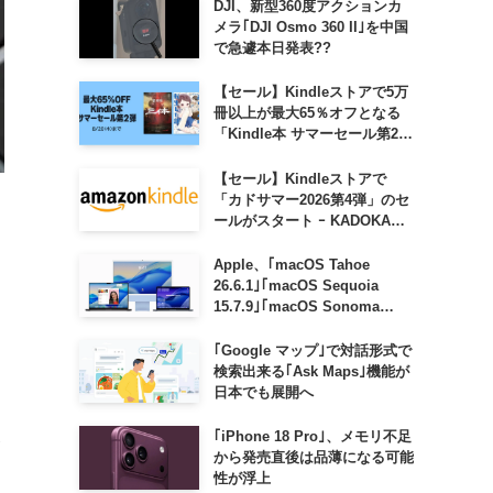
DJI、新型360度アクションカ
メラ｢DJI Osmo 360 II｣を中国
で急遽本日発表??
【セール】Kindleストアで5万
冊以上が最大65％オフとなる
「Kindle本 サマーセール第2
弾」がスタート
【セール】Kindleストアで
「カドサマー2026第4弾」のセ
ールがスタート ｰ KADOKAWA
のKindle本7,000冊以上が最大
50％オフに
Apple、｢macOS Tahoe
26.6.1｣｢macOS Sequoia
15.7.9｣｢macOS Sonoma
14.8.9｣をリリース ｰ 画面共有
の脆弱性を修正
｢Google マップ｣で対話形式で
検索出来る｢Ask Maps｣機能が
日本でも展開へ
｢iPhone 18 Pro｣、メモリ不足
から発売直後は品薄になる可能
性が浮上