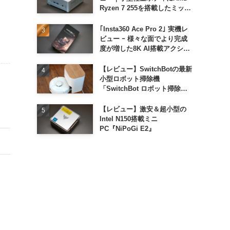
Ryzen 7 255を搭載したミッド
レンジモデル
｢Insta360 Ace Pro 2｣ 実機レ
ビュー ｰ 様々な面でより完成
度が増した8K AI搭載アクショ
ンカメラ
【レビュー】SwitchBotの最新
小型ロボット掃除機
「SwitchBot ロボット掃除機
K11+」
【レビュー】激安＆超小型の
Intel N150搭載ミニ
PC『NiPoGi E2』