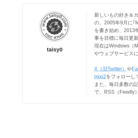
新しいもの好き＆ガ
の、2005年9月に｢
を書き始め、201
事を目標に毎日更
現在はWindows（
taisy0
やウェブサービス
X（旧Twitter）
や
Fa
mixi2
をフォローし
また、毎日多数の
で、RSS（Feed