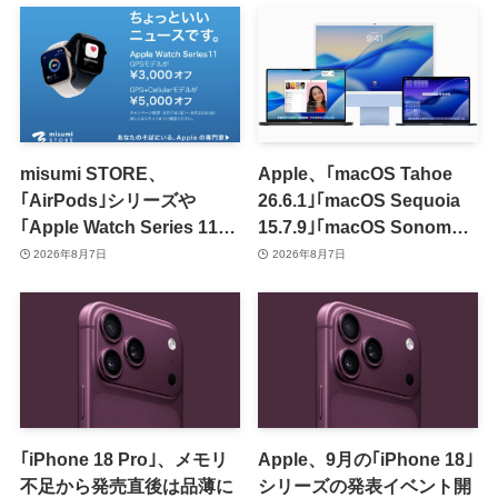
misumi STORE、
Apple、｢macOS Tahoe
｢AirPods｣シリーズや
26.6.1｣｢macOS Sequoia
｢Apple Watch Series 11｣
15.7.9｣｢macOS Sonoma
のセールを開催中
14.8.9｣をリリース ｰ 画面共
2026年8月7日
2026年8月7日
有の脆弱性を修正
｢iPhone 18 Pro｣、メモリ
Apple、9月の｢iPhone 18｣
不足から発売直後は品薄に
シリーズの発表イベント開