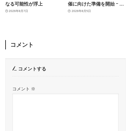
なる可能性が浮上
催に向けた準備を開始 ｰ 9
月8日か9月9日に開催見込
2026年8月7日
2026年8月5日
み
コメント
コメントする
コメント
※