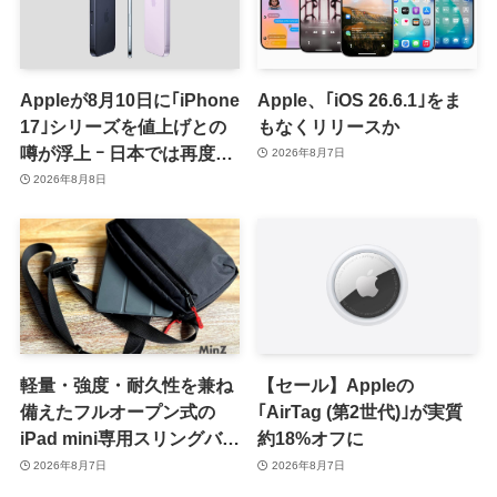
Appleが8月10日に｢iPhone
Apple、｢iOS 26.6.1｣をま
17｣シリーズを値上げとの
もなくリリースか
噂が浮上 ｰ 日本では再度値
2026年8月7日
上げの可能性も?!
2026年8月8日
軽量・強度・耐久性を兼ね
【セール】Appleの
備えたフルオープン式の
｢AirTag (第2世代)｣が実質
iPad mini専用スリングバッ
約18%オフに
グ「MinZ SLING mini for
2026年8月7日
2026年8月7日
iPad mini」発売