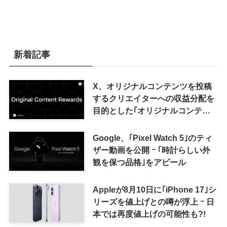
新着記事
X、オリジナルコンテンツを投稿
するクリエイターへの収益分配を
目的とした｢オリジナルコンテン
ツ報酬プログラム｣を導入へ ｰ 従
来の｢収益分配｣は廃止
Google、｢Pixel Watch 5｣のティ
ザー動画を公開 ｰ ｢時計らしい外
観を保つ品格｣をアピール
Appleが8月10日に｢iPhone 17｣シ
リーズを値上げとの噂が浮上 ｰ 日
本では再度値上げの可能性も?!