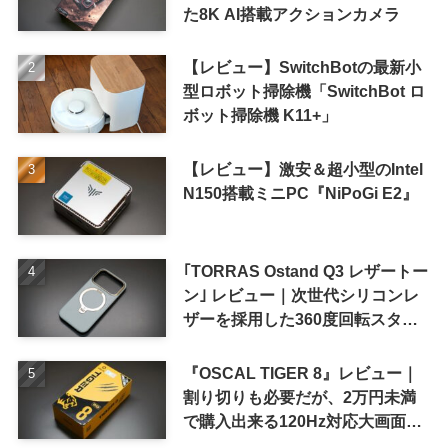
た8K AI搭載アクションカメラ
【レビュー】SwitchBotの最新小
型ロボット掃除機「SwitchBot ロ
ボット掃除機 K11+」
【レビュー】激安＆超小型のIntel
N150搭載ミニPC『NiPoGi E2』
｢TORRAS Ostand Q3 レザートー
ン｣ レビュー｜次世代シリコンレ
ザーを採用した360度回転スタン
ド搭載ケース
『OSCAL TIGER 8』レビュー｜
割り切りも必要だが、2万円未満
で購入出来る120Hz対応大画面ス
マホ