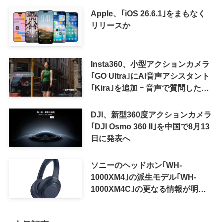
Apple、｢iOS 26.6.1｣をまもなく
リリースか
Insta360、小型アクションカメラ
｢GO Ultra｣にAI音声アシスタント
｢Kira｣を追加 ｰ 音声で質問した
り、リアルタイム翻訳などが利用
可能に
DJI、新型360度アクションカメラ
｢DJI Osmo 360 II｣を中国で8月13
日に発表へ
ソニーのヘッドホン｢WH-
1000XM4｣の派生モデル｢WH-
1000XM4C｣の更なる情報が明ら
かに