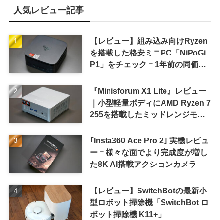
人気レビュー記事
【レビュー】組み込み向けRyzen
を搭載した格安ミニPC「NiPoGi
P1」をチェック ｰ 1年前の同価格
帯モデルより高性能
『Minisforum X1 Lite』レビュー
｜小型軽量ボディにAMD Ryzen 7
255を搭載したミッドレンジモデ
ル
｢Insta360 Ace Pro 2｣ 実機レビュ
ー ｰ 様々な面でより完成度が増し
た8K AI搭載アクションカメラ
【レビュー】SwitchBotの最新小
型ロボット掃除機「SwitchBot ロ
ボット掃除機 K11+」