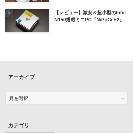
【レビュー】激安＆超小型のIntel
N150搭載ミニPC『NiPoGi E2』
アーカイブ
ア
ー
カ
イ
ブ
カテゴリ