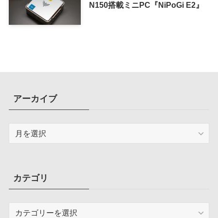
N150搭載ミニPC『NiPoGi E2』
アーカイブ
ア
ー
カ
イ
ブ
カテゴリ
カ