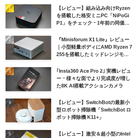
【レビュー】組み込み向けRyzen
を搭載した格安ミニPC「NiPoGi
P1」をチェック ｰ 1年前の同価格
帯モデルより高性能
『Minisforum X1 Lite』レビュー
｜小型軽量ボディにAMD Ryzen 7
255を搭載したミッドレンジモデ
ル
｢Insta360 Ace Pro 2｣ 実機レビュ
ー ｰ 様々な面でより完成度が増し
た8K AI搭載アクションカメラ
【レビュー】SwitchBotの最新小
型ロボット掃除機「SwitchBot ロ
ボット掃除機 K11+」
【レビュー】激安＆超小型のIntel