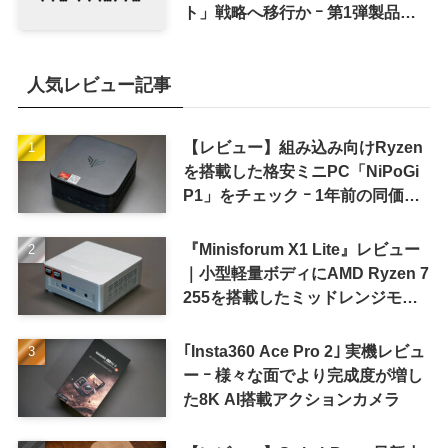
ト」戦略へ移行か ｰ 第1弾製品は
8〜9月に順次発表との情報
人気レビュー記事
【レビュー】組み込み向けRyzen
を搭載した格安ミニPC「NiPoGi
P1」をチェック ｰ 1年前の同価格
帯モデルより高性能
『Minisforum X1 Lite』レビュー
｜小型軽量ボディにAMD Ryzen 7
255を搭載したミッドレンジモデ
ル
｢Insta360 Ace Pro 2｣ 実機レビュ
ー ｰ 様々な面でより完成度が増し
た8K AI搭載アクションカメラ