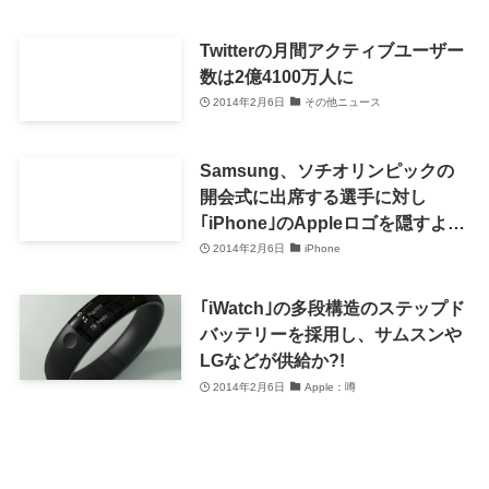
Twitterの月間アクティブユーザー
数は2億4100万人に
2014年2月6日
その他ニュース
Samsung、ソチオリンピックの
開会式に出席する選手に対し
｢iPhone｣のAppleロゴを隠すよう
要請 ｰ 自社端末無料配布の条件と
2014年2月6日
iPhone
して
｢iWatch｣の多段構造のステップド
バッテリーを採用し、サムスンや
LGなどが供給か?!
2014年2月6日
Apple：噂