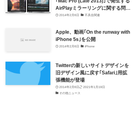
｢Mac Pro (Late 2013)｣で発生する
AirPlayミラーリングに関する問題
のサポートドキュメントを公開
2014年2月6日
不具合関連
Apple、動画｢On the runway with
iPhone 5s｣を公開
2014年2月6日
iPhone
Twitterの新しいサイトデザインを
旧デザイン風に戻す｢Safari｣用拡
張機能が登場
2014年2月6日
2021年1月19日
その他ニュース