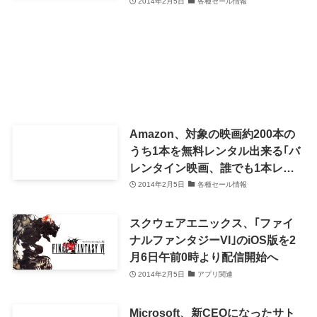
2014年2月5日
各種セール情報
Amazon、対象の映画約200本の
うち1本を無料レンタル出来る｢バ
レンタイン映画、誰でも1本レン
タル無料｣キャンペーンを実施中
2014年2月5日
各種セール情報
スクウェアエニックス、｢ファイ
ナルファンタジーVI｣のiOS版を2
月6日午前0時より配信開始へ
2014年2月5日
アプリ関連
Microsoft、新CEOになったサト