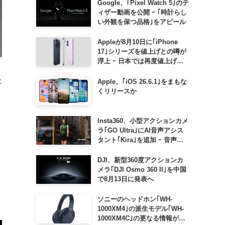
Google、｢Pixel Watch 5｣のテ
ィザー動画を公開 ｰ ｢時計らし
い外観を保つ品格｣をアピール
Appleが8月10日に｢iPhone
17｣シリーズを値上げとの噂が
浮上 ｰ 日本では再度値上げの
可能性も?!
た
Apple、｢iOS 26.6.1｣をまもな
くリリースか
Insta360、小型アクションカメ
ラ｢GO Ultra｣にAI音声アシス
タント｢Kira｣を追加 ｰ 音声で
質問したり、リアルタイム翻訳
などが利用可能に
DJI、新型360度アクションカ
メラ｢DJI Osmo 360 II｣を中国
で8月13日に発表へ
ソニーのヘッドホン｢WH-
1000XM4｣の派生モデル｢WH-
1000XM4C｣の更なる情報が明