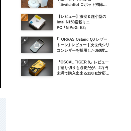
「SwitchBot ロボット掃除機
K11+」
【レビュー】激安＆超小型の
Intel N150搭載ミニ
PC『NiPoGi E2』
｢TORRAS Ostand Q3 レザー
トーン｣ レビュー｜次世代シリ
コンレザーを採用した360度回
転スタンド搭載ケース
『OSCAL TIGER 8』レビュー
｜割り切りも必要だが、2万円
未満で購入出来る120Hz対応大
画面スマホ