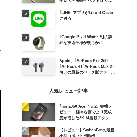
開始へ ｰ 発表イベントは翌13
日午前7時〜
｢LINE｣アプリがLiquid Glass
に対応
ま
｢Google Pixel Watch 5｣の詳
細な技術仕様が明らかに
域
Apple、｢AirPods Pro 2/3｣
｢AirPods 4｣｢AirPods Max 2｣
向けの最新のベータ版ファーム
ウェア｢9A5336b｣を提供開始
人気レビュー記事
｢Insta360 Ace Pro 2｣ 実機レ
ビュー ｰ 様々な面でより完成
度が増した8K AI搭載アクショ
ンカメラ
【レビュー】SwitchBotの最新
小型ロボット掃除機