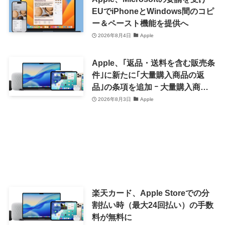
EUでiPhoneとWindows間のコピ
ー＆ペースト機能を提供へ
2026年8月4日
Apple
Apple、｢返品・送料を含む販売条
件｣に新たに｢大量購入商品の返
品｣の条項を追加 ｰ 大量購入商品
の返品に15％の手数料
2026年8月3日
Apple
楽天カード、Apple Storeでの分
割払い時（最大24回払い）の手数
料が無料に