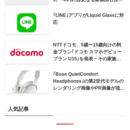
へ
｢LINE｣アプリがLiquid Glassに対
応
NTTドコモ、5歳〜15歳向けの料
金プラン｢ドコモ スマホデビュー
プラン U15｣を発表 ｰ その家族が
おトクになる｢ドコモ 親子割｣も
｢Bose QuietComfort
Headphones｣の第2世代モデルの
レンダリング画像やPR画像が流出
ｰ まもなく発表か
人気記事