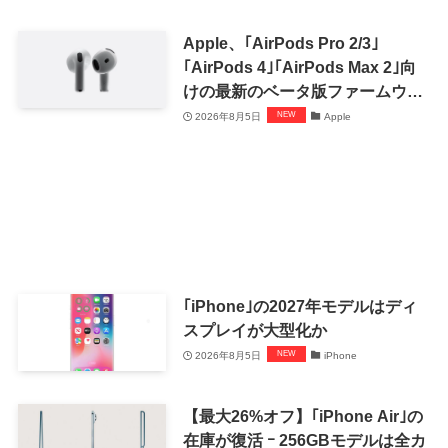
Apple、｢AirPods Pro 2/3｣
｢AirPods 4｣｢AirPods Max 2｣向
けの最新のベータ版ファームウェ
ア｢9A5336b｣を提供開始
2026年8月5日
Apple
｢iPhone｣の2027年モデルはディ
スプレイが大型化か
2026年8月5日
iPhone
【最大26%オフ】｢iPhone Air｣の
在庫が復活 ｰ 256GBモデルは全カ