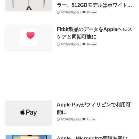
ラー、512GBモデルはホワイト以
外が在庫有り
2026年8月4日
iPhone
Fitbit製品のデータをAppleヘルス
ケアと同期可能に
2026年8月4日
iPhone
Apple Payがフィリピンで利用可
能に
2026年8月4日
Apple
Apple、Microsoftの要請を受け