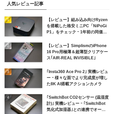
人気レビュー記事
【レビュー】組み込み向けRyzen
を搭載した格安ミニPC「NiPoGi
P1」をチェック ｰ 1年前の同価格
帯モデルより高性能
【レビュー】SimplismのiPhone
16 Pro用極薄＆超薄型クリアケー
ス｢AIR-REAL INVISIBLE｣
｢Insta360 Ace Pro 2｣ 実機レビュ
ー ｰ 様々な面でより完成度が増し
た8K AI搭載アクションカメラ
｢SwitchBot CO2センサー (温湿度
計)｣ 実機レビュー ｰ ｢SwitchBot
気化式加湿器｣との連携でオート