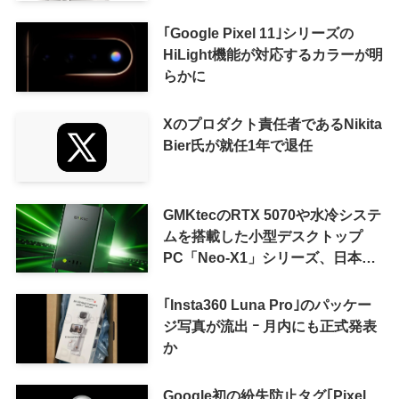
ｰ まもなく発表か
｢Google Pixel 11｣シリーズの
HiLight機能が対応するカラーが明
らかに
Xのプロダクト責任者であるNikita
Bier氏が就任1年で退任
GMKtecのRTX 5070や水冷システ
ムを搭載した小型デスクトップ
PC「Neo-X1」シリーズ、日本で
も9月中旬に発売へ
｢Insta360 Luna Pro｣のパッケー
ジ写真が流出 ｰ 月内にも正式発表
か
Google初の紛失防止タグ｢Pixel