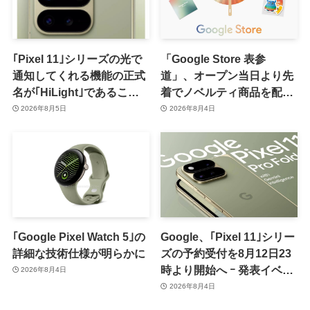
｢Pixel 11｣シリーズの光で
「Google Store 表参
通知してくれる機能の正式
道」、オープン当日より先
名が｢HiLight｣であること
着でノベルティ商品を配布
が確認される
へ
2026年8月5日
2026年8月4日
｢Google Pixel Watch 5｣の
Google、｢Pixel 11｣シリー
詳細な技術仕様が明らかに
ズの予約受付を8月12日23
時より開始へ ｰ 発表イベン
2026年8月4日
トは翌13日午前7時〜
2026年8月4日