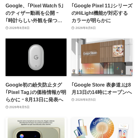
Google、｢Pixel Watch 5｣
｢Google Pixel 11｣シリーズ
のティザー動画を公開 ｰ
のHiLight機能が対応する
｢時計らしい外観を保つ品
カラーが明らかに
格｣をアピール
2026年8月8日
2026年8月6日
Google初の紛失防止タグ
｢Google Store 表参道｣は8
｢Pixel Tag｣の価格情報が明
月13日の14時にオープンへ
らかに ｰ 8月13日に発表へ
2026年8月5日
2026年8月5日