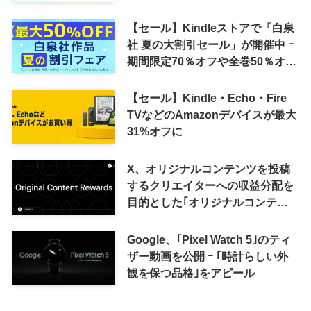
が30％ポイント還元に
【セール】Kindleストアで「白泉
社 夏の大割引セール」が開催中 ｰ
期間限定70％オフや全巻50％オフ
など
【セール】Kindle・Echo・Fire
TVなどのAmazonデバイスが最大
31%オフに
X、オリジナルコンテンツを投稿
するクリエイターへの収益分配を
目的とした｢オリジナルコンテン
ツ報酬プログラム｣を導入へ ｰ 従
来の｢収益分配｣は廃止
Google、｢Pixel Watch 5｣のティ
ザー動画を公開 ｰ ｢時計らしい外
観を保つ品格｣をアピール