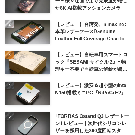
ー ｰ 様々な面でより完成度が増し
た8K AI搭載アクションカメラ
【レビュー】台湾発、n max nの
本革レザーケース｢Genuine
Leather Full Coverage Case for
iPhone 16 Pro｣
【レビュー】自転車用スマートロ
ック『SESAMI サイクル 2』ｰ 物
理キー不要で自転車の解錠が超簡
単に
【レビュー】激安＆超小型のIntel
N150搭載ミニPC『NiPoGi E2』
｢TORRAS Ostand Q3 レザートー
ン｣ レビュー｜次世代シリコンレ
ザーを採用した360度回転スタン