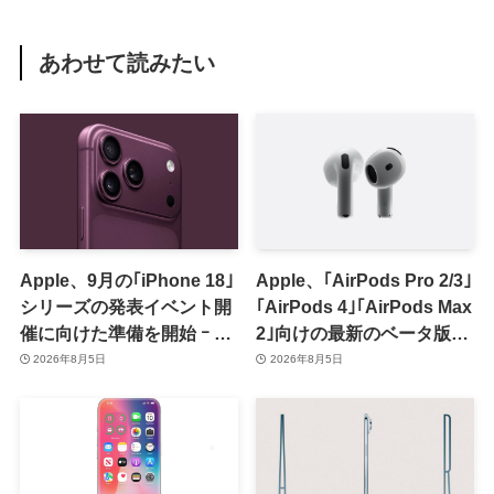
あわせて読みたい
Apple、9月の｢iPhone 18｣
Apple、｢AirPods Pro 2/3｣
シリーズの発表イベント開
｢AirPods 4｣｢AirPods Max
催に向けた準備を開始 ｰ 9
2｣向けの最新のベータ版フ
月8日か9月9日に開催見込
ァームウェア｢9A5336b｣を
2026年8月5日
2026年8月5日
み
提供開始