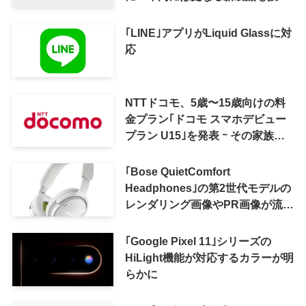
へ
｢LINE｣アプリがLiquid Glassに対
応
NTTドコモ、5歳〜15歳向けの料
金プラン｢ドコモ スマホデビュー
プラン U15｣を発表 ｰ その家族が
おトクになる｢ドコモ 親子割｣も
｢Bose QuietComfort
Headphones｣の第2世代モデルの
レンダリング画像やPR画像が流出
ｰ まもなく発表か
｢Google Pixel 11｣シリーズの
HiLight機能が対応するカラーが明
らかに