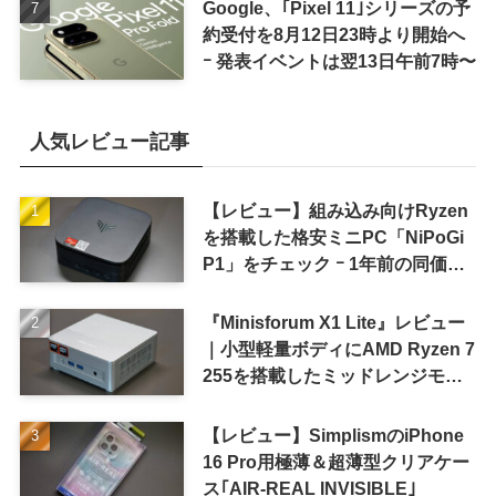
Google、｢Pixel 11｣シリーズの予
約受付を8月12日23時より開始へ
ｰ 発表イベントは翌13日午前7時〜
人気レビュー記事
【レビュー】組み込み向けRyzen
を搭載した格安ミニPC「NiPoGi
P1」をチェック ｰ 1年前の同価格
帯モデルより高性能
『Minisforum X1 Lite』レビュー
｜小型軽量ボディにAMD Ryzen 7
255を搭載したミッドレンジモデ
ル
【レビュー】SimplismのiPhone
16 Pro用極薄＆超薄型クリアケー
ス｢AIR-REAL INVISIBLE｣