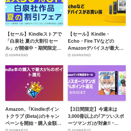
【セール】Kindleストアで
【セール】Kindle・
「白泉社 夏の大割引セー
Echo・Fire TVなどの
ル」が開催中 ｰ 期間限定
Amazonデバイスが最大
70％オフや全巻50％オフな
31%オフに
2026年8月8日
2026年8月8日
ど
Amazon、｢Kindleポイン
【3日間限定】今週末は
トクラブ (Beta)｣のキャン
3,000冊以上の｢アツいスポ
ペーンを開始 ｰ 購入金額に
ーツマンガ｣が対象!! ｰ
応じて来月のポイント還元
｢Amazonマンガ毎週末セ
2026年8月7日
2026年8月7日