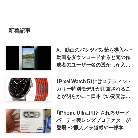
新着記事
X、動画のパクツイ対策を導入へ ｰ
動画をダウンロードすると元の作
成者のユーザー名の透かしが入る
ように
｢Pixel Watch 5｣にはステフィン・
カリー特別モデルが用意されるこ
とが明らかに ｰ 日本での発売は期
待しない方が良さそう
｢iPhone Ultra｣用とされるサード
パーティ製レンズプロテクターが
登場 ｰ 2眼カメラ搭載や一部本体
カラーを示唆