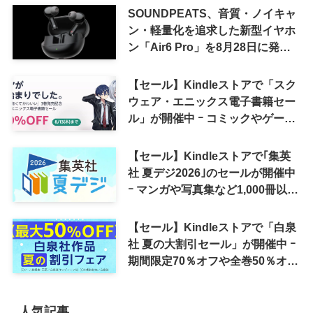
SOUNDPEATS、音質・ノイキャ
ン・軽量化を追求した新型イヤホ
ン「Air6 Pro」を8月28日に発売
へ
【セール】Kindleストアで「スク
ウェア・エニックス電子書籍セー
ル」が開催中 ｰ コミックやゲーム
関連書籍などが最大50％オフに
【セール】Kindleストアで｢集英
社 夏デジ2026｣のセールが開催中
ｰ マンガや写真集など1,000冊以上
が30％ポイント還元に
【セール】Kindleストアで「白泉
社 夏の大割引セール」が開催中 ｰ
期間限定70％オフや全巻50％オフ
など
人気記事