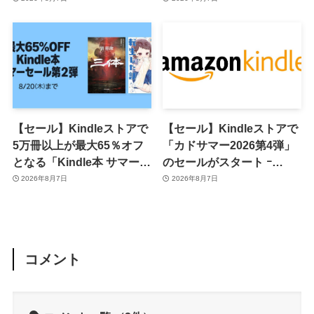
率アップ
ール｣がスタート
【セール】Kindleストアで
【セール】Kindleストアで
5万冊以上が最大65％オフ
「カドサマー2026第4弾」
となる「Kindle本 サマーセ
のセールがスタート ｰ
ール第2弾」がスタート
KADOKAWAのKindle本
2026年8月7日
2026年8月7日
7,000冊以上が最大50％オ
フに
コメント