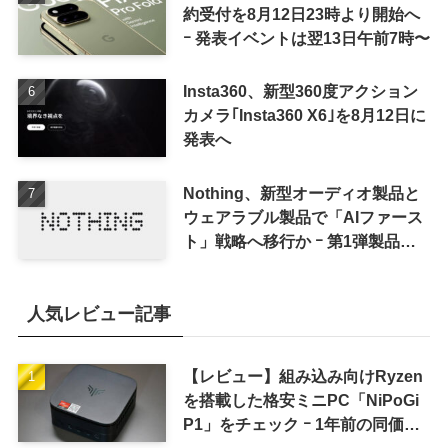
約受付を8月12日23時より開始へ
ｰ 発表イベントは翌13日午前7時〜
Insta360、新型360度アクション
カメラ｢Insta360 X6｣を8月12日に
発表へ
Nothing、新型オーディオ製品と
ウェアラブル製品で「AIファース
ト」戦略へ移行か ｰ 第1弾製品は
8〜9月に順次発表との情報
人気レビュー記事
【レビュー】組み込み向けRyzen
を搭載した格安ミニPC「NiPoGi
P1」をチェック ｰ 1年前の同価格
帯モデルより高性能