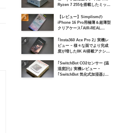
Ryzen 7 255を搭載したミッド
レンジモデル
【レビュー】Simplismの
iPhone 16 Pro用極薄＆超薄型
クリアケース｢AIR-REAL
INVISIBLE｣
｢Insta360 Ace Pro 2｣ 実機レ
ビュー ｰ 様々な面でより完成
度が増した8K AI搭載アクショ
ンカメラ
｢SwitchBot CO2センサー (温
湿度計)｣ 実機レビュー ｰ
｢SwitchBot 気化式加湿器｣と
の連携でオートメーション化が
便利