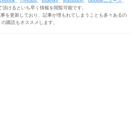
cebook
、
Threads
、
Bluesky
、
Mastodon
、
Googleニュース
、
て頂けるといち早く情報を閲覧可能です。
記事を更新しており、記事が埋もれてしまうことも多々あるの
ly）の購読もオススメします。