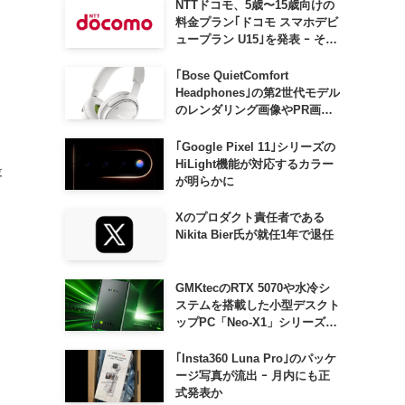
NTTドコモ、5歳〜15歳向けの
料金プラン｢ドコモ スマホデビ
ュープラン U15｣を発表 ｰ その
家族がおトクになる｢ドコモ 親
子割｣も
｢Bose QuietComfort
Headphones｣の第2世代モデル
のレンダリング画像やPR画像
が流出 ｰ まもなく発表か
｢Google Pixel 11｣シリーズの
HiLight機能が対応するカラー
最
が明らかに
Xのプロダクト責任者である
Nikita Bier氏が就任1年で退任
GMKtecのRTX 5070や水冷シ
ステムを搭載した小型デスクト
ップPC「Neo-X1」シリーズ、
日本でも9月中旬に発売へ
｢Insta360 Luna Pro｣のパッケ
ージ写真が流出 ｰ 月内にも正
式発表か