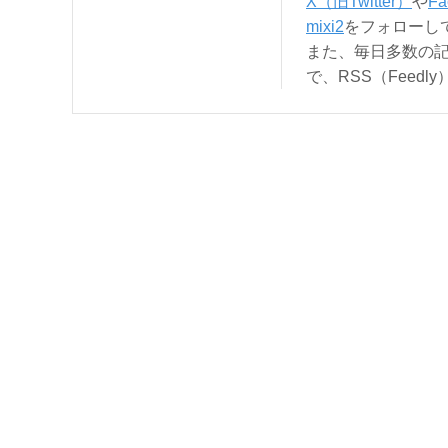
X（旧Twitter）
や
Fa
mixi2
をフォローし
また、毎日多数の
で、RSS（Feed