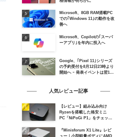
格情報が明らかに
Microsoft、8GB RAM搭載PC
での｢Windows 11｣の動作を改
善へ
Microsoft、Copilotの｢スーパ
ーアプリ｣を年内に投入へ
Google、｢Pixel 11｣シリーズ
の予約受付を8月12日23時より
開始へ ｰ 発表イベントは翌13
日午前7時〜
人気レビュー記事
【レビュー】組み込み向け
Ryzenを搭載した格安ミニ
PC「NiPoGi P1」をチェック
ｰ 1年前の同価格帯モデルより
高性能
『Minisforum X1 Lite』レビ
ュー｜小型軽量ボディにAMD