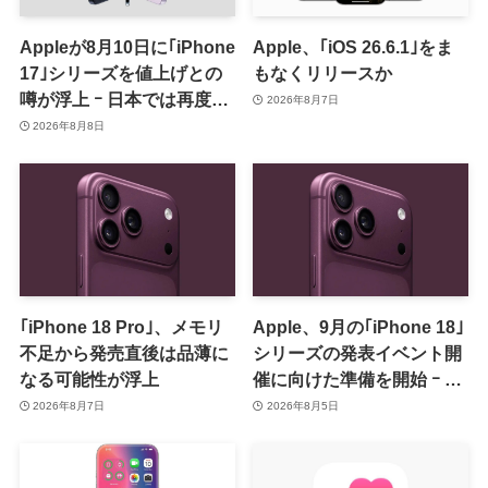
Appleが8月10日に｢iPhone
Apple、｢iOS 26.6.1｣をま
17｣シリーズを値上げとの
もなくリリースか
噂が浮上 ｰ 日本では再度値
2026年8月7日
上げの可能性も?!
2026年8月8日
｢iPhone 18 Pro｣、メモリ
Apple、9月の｢iPhone 18｣
不足から発売直後は品薄に
シリーズの発表イベント開
なる可能性が浮上
催に向けた準備を開始 ｰ 9
月8日か9月9日に開催見込
2026年8月7日
2026年8月5日
み