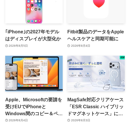
｢iPhone｣の2027年モデル
Fitbit製品のデータをApple
はディスプレイが大型化か
ヘルスケアと同期可能に
2026年8月5日
2026年8月4日
Apple、Microsoftの要請を
MagSafe対応クリアケース
受けEUでiPhoneと
「ESR Classic ハイブリッ
Windows間のコピー＆ペー
ドマグネットケース」に黄
スト機能を提供へ
ばみへの耐久性を向上させ
2026年8月4日
2026年8月3日
た改良版が登場