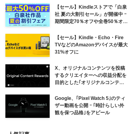
【セール】Kindleストアで「白泉
社 夏の大割引セール」が開催中 ｰ
期間限定70％オフや全巻50％オフ
など
【セール】Kindle・Echo・Fire
TVなどのAmazonデバイスが最大
31%オフに
X、オリジナルコンテンツを投稿
するクリエイターへの収益分配を
目的とした｢オリジナルコンテン
ツ報酬プログラム｣を導入へ ｰ 従
来の｢収益分配｣は廃止
Google、｢Pixel Watch 5｣のティ
ザー動画を公開 ｰ ｢時計らしい外
観を保つ品格｣をアピール