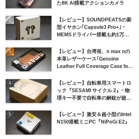
た8K AI搭載アクションカメラ
【レビュー】SOUNDPEATSの新
型イヤホン｢Capsule3 Pro+｣ ｰ
MEMSドライバー搭載も約1万円
の高コスパが特徴
【レビュー】台湾発、n max nの
本革レザーケース｢Genuine
Leather Full Coverage Case for
iPhone 16 Pro｣
【レビュー】自転車用スマートロ
ック『SESAMI サイクル 2』ｰ 物
理キー不要で自転車の解錠が超簡
単に
【レビュー】激安＆超小型のIntel
N150搭載ミニPC『NiPoGi E2』