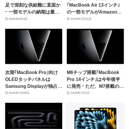
足で深刻な供給難に直面か
｢MacBook Air 13インチ｣
ｰ 一部モデルの納期は最短
の一部モデルがAmazonで
でも8月下旬に
実質最大10％オフに
2026年8月3日
2026年7月31日
次期｢MacBook Pro｣向け
M6チップ搭載｢MacBook
OLEDタッチパネルは
Pro 14インチ｣は今年後半
Samsung Displayが独占供
に発売 ｰ ただ、M7搭載の刷
給へ ｰ 来月より量産開始か
新モデルが2027年前半に続
2026年7月28日
2026年7月2日
けて投入見込み