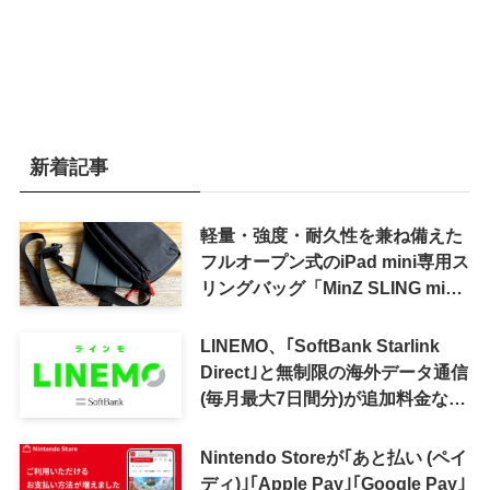
新着記事
軽量・強度・耐久性を兼ね備えた
フルオープン式のiPad mini専用ス
リングバッグ「MinZ SLING mini
for iPad mini」発売
LINEMO、｢SoftBank Starlink
Direct｣と無制限の海外データ通信
(毎月最大7日間分)が追加料金なし
で利用可能に
Nintendo Storeが｢あと払い (ペイ
ディ)｣｢Apple Pay｣｢Google Pay｣