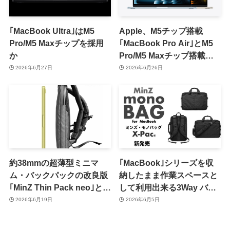
｢MacBook Ultra｣はM5
Apple、M5チップ搭載
Pro/M5 Maxチップを採用
｢MacBook Pro Air｣とM5
か
Pro/M5 Maxチップ搭載
｢MacBook Pro｣の整備済
2026年6月27日
2026年6月26日
み品を販売開始
約38mmの超薄型ミニマ
｢MacBook｣シリーズを収
ム・バックパックの改良版
納したまま作業スペースと
｢MinZ Thin Pack neo｣と
して利用出来る3Way バッ
｢MinZ Thin Pack Pro｣が登
グ『MinZ mono BAG for
2026年6月19日
2026年6月5日
場
MacBook』登場