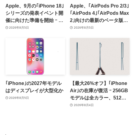
Apple、9月の｢iPhone 18｣
Apple、｢AirPods Pro 2/3｣
シリーズの発表イベント開
｢AirPods 4｣｢AirPods Max
催に向けた準備を開始 ｰ 9
2｣向けの最新のベータ版フ
月8日か9月9日に開催見込
ァームウェア｢9A5336b｣を
2026年8月5日
2026年8月5日
み
提供開始
｢iPhone｣の2027年モデル
【最大26%オフ】｢iPhone
はディスプレイが大型化か
Air｣の在庫が復活 ｰ 256GB
モデルは全カラー、512GB
2026年8月5日
モデルはホワイト以外が在
2026年8月4日
庫有り