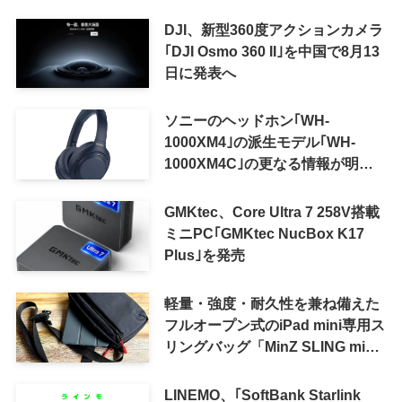
DJI、新型360度アクションカメラ
｢DJI Osmo 360 II｣を中国で8月13
日に発表へ
ソニーのヘッドホン｢WH-
1000XM4｣の派生モデル｢WH-
1000XM4C｣の更なる情報が明ら
かに
GMKtec、Core Ultra 7 258V搭載
ミニPC｢GMKtec NucBox K17
Plus｣を発売
軽量・強度・耐久性を兼ね備えた
フルオープン式のiPad mini専用ス
リングバッグ「MinZ SLING mini
for iPad mini」発売
LINEMO、｢SoftBank Starlink