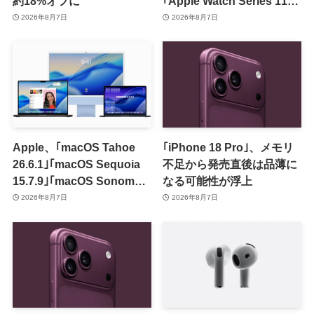
約18%オフに
｢Apple Watch Series 11｣
のセールを開催中
2026年8月7日
2026年8月7日
Apple、｢macOS Tahoe
｢iPhone 18 Pro｣、メモリ
26.6.1｣｢macOS Sequoia
不足から発売直後は品薄に
15.7.9｣｢macOS Sonoma
なる可能性が浮上
14.8.9｣をリリース ｰ 画面共
2026年8月7日
2026年8月7日
有の脆弱性を修正