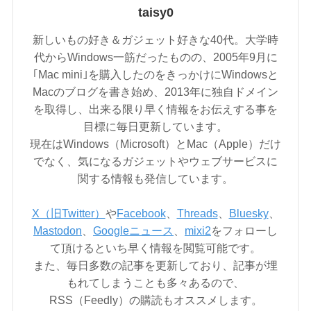
taisy0
新しいもの好き＆ガジェット好きな40代。大学時
代からWindows一筋だったものの、2005年9月に
｢Mac mini｣を購入したのをきっかけにWindowsと
Macのブログを書き始め、2013年に独自ドメイン
を取得し、出来る限り早く情報をお伝えする事を
目標に毎日更新しています。
現在はWindows（Microsoft）とMac（Apple）だけ
でなく、気になるガジェットやウェブサービスに
関する情報も発信しています。
X（旧Twitter）
や
Facebook
、
Threads
、
Bluesky
、
Mastodon
、
Googleニュース
、
mixi2
をフォローし
て頂けるといち早く情報を閲覧可能です。
また、毎日多数の記事を更新しており、記事が埋
もれてしまうことも多々あるので、
RSS（Feedly）の購読もオススメします。