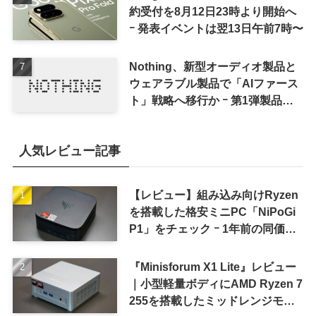
約受付を8月12日23時より開始へ
ｰ 発表イベントは翌13日午前7時〜
Nothing、新型オーディオ製品と
ウェアラブル製品で「AIファース
ト」戦略へ移行か ｰ 第1弾製品は
8〜9月に順次発表との情報
人気レビュー記事
【レビュー】組み込み向けRyzen
を搭載した格安ミニPC「NiPoGi
P1」をチェック ｰ 1年前の同価格
帯モデルより高性能
『Minisforum X1 Lite』レビュー
｜小型軽量ボディにAMD Ryzen 7
255を搭載したミッドレンジモデ