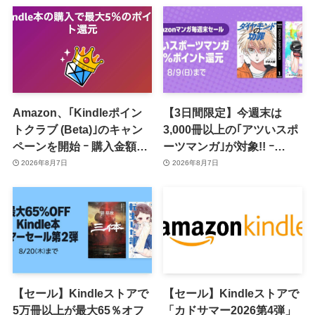
Amazon、｢Kindleポイン
【3日間限定】今週末は
トクラブ (Beta)｣のキャン
3,000冊以上の｢アツいスポ
ペーンを開始 ｰ 購入金額に
ーツマンガ｣が対象!! ｰ
応じて来月のポイント還元
｢Amazonマンガ毎週末セ
2026年8月7日
2026年8月7日
率アップ
ール｣がスタート
【セール】Kindleストアで
【セール】Kindleストアで
5万冊以上が最大65％オフ
「カドサマー2026第4弾」