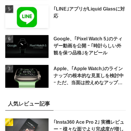
for iPad mini」発売
｢LINE｣アプリがLiquid Glassに対
応
Google、｢Pixel Watch 5｣のティ
ザー動画を公開 ｰ ｢時計らしい外
観を保つ品格｣をアピール
Apple、｢Apple Watch｣のライン
ナップの根本的な見直しを検討中
ｰ ただ、当面は控えめなアップグ
レードが続く見通し
人気レビュー記事
｢Insta360 Ace Pro 2｣ 実機レビュ
ー ｰ 様々な面でより完成度が増し