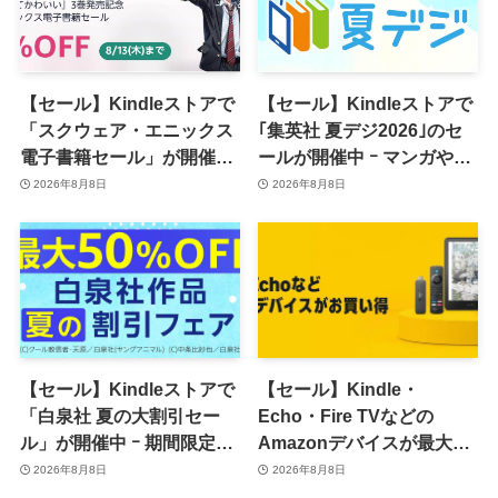
【セール】Kindleストアで
【セール】Kindleストアで
「スクウェア・エニックス
｢集英社 夏デジ2026｣のセ
電子書籍セール」が開催中
ールが開催中 ｰ マンガや写
ｰ コミックやゲーム関連書
真集など1,000冊以上が
2026年8月8日
2026年8月8日
籍などが最大50％オフに
30％ポイント還元に
【セール】Kindleストアで
【セール】Kindle・
「白泉社 夏の大割引セー
Echo・Fire TVなどの
ル」が開催中 ｰ 期間限定
Amazonデバイスが最大
70％オフや全巻50％オフな
31%オフに
2026年8月8日
2026年8月8日
ど