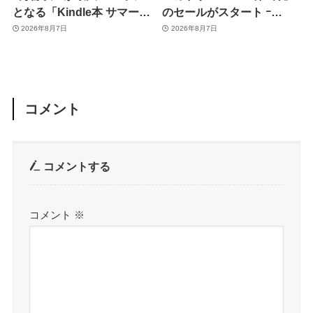
となる「Kindle本 サマーセ
のセールがスタート ｰ
ール第2弾」がスタート
KADOKAWAのKindle本
2026年8月7日
2026年8月7日
7,000冊以上が最大50％オ
フに
コメント
コメントする
コメント
※