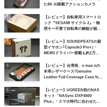
た8K AI搭載アクションカメラ
【レビュー】自転車用スマートロ
ック『SESAMI サイクル 2』ｰ 物
理キー不要で自転車の解錠が超簡
単に
【レビュー】SOUNDPEATSの新
型イヤホン｢Capsule3 Pro+｣ ｰ
MEMSドライバー搭載も約1万円
の高コスパが特徴
【レビュー】台湾発、n max nの
本革レザーケース｢Genuine
Leather Full Coverage Case for
iPhone 16 Pro｣
【レビュー】UGREEN初のNAS
キット「NASync DXP4800
Plus」ｰ スマホ時代に合わせた設