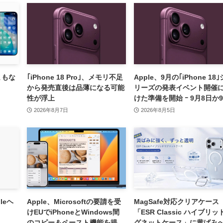
をまもな
｢iPhone 18 Pro｣、メモリ不足
Apple、9月の｢iPhone 18｣
から発売直後は品薄になる可能
リーズの発表イベント開催
性が浮上
けた準備を開始 ｰ 9月8日か
9日に開催見込み
2026年8月7日
2026年8月5日
leヘ
Apple、Microsoftの要請を受
MagSafe対応クリアケース
けEUでiPhoneとWindows間
「ESR Classic ハイブリッ
のコピー＆ペースト機能を提供
グネットケース」に黄ばみ