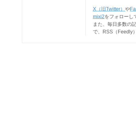
X（旧Twitter）
や
Fa
mixi2
をフォローし
また、毎日多数の
で、RSS（Feed