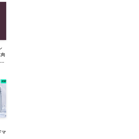
シ
に向
9月
ドマ
への