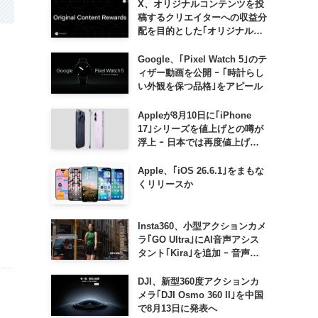
X、オリジナルコンテンツを投
稿するクリエイターへの収益分
配を目的とした｢オリジナルコ
ンテンツ報酬プログラム｣を導
入へ ｰ 従来の｢収益分配｣は廃
Google、｢Pixel Watch 5｣のテ
止
ィザー動画を公開 ｰ ｢時計らし
い外観を保つ品格｣をアピール
Appleが8月10日に｢iPhone
17｣シリーズを値上げとの噂が
浮上 ｰ 日本では再度値上げの
可能性も?!
Apple、｢iOS 26.6.1｣をまもな
くリリースか
Insta360、小型アクションカメ
ラ｢GO Ultra｣にAI音声アシス
タント｢Kira｣を追加 ｰ 音声で
質問したり、リアルタイム翻訳
などが利用可能に
DJI、新型360度アクションカ
メラ｢DJI Osmo 360 II｣を中国
で8月13日に発表へ