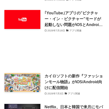
｢YouTube｣アプリの”ピクチャ
ー・イン・ピクチャー”モードが
起動しない問題がiOSとAndroid
で発生中
2026年7月19日
アプリ関連
カイロソフトの新作『ファッショ
ンモール物語』がiOS/Android向
けに配信開始
2026年7月3日
アプリ関連
Netflix、日本と韓国で来月にモバ