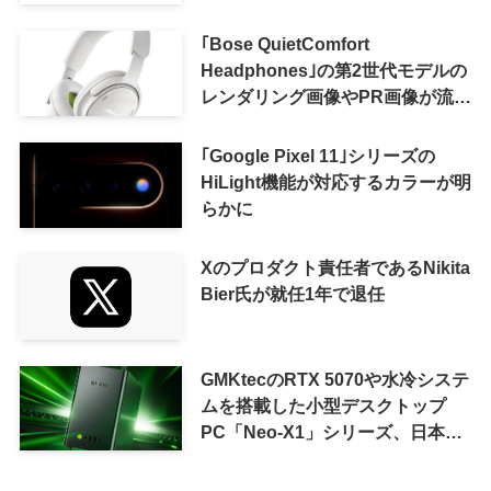
おトクになる｢ドコモ 親子割｣も
｢Bose QuietComfort
Headphones｣の第2世代モデルの
レンダリング画像やPR画像が流出
ｰ まもなく発表か
｢Google Pixel 11｣シリーズの
HiLight機能が対応するカラーが明
らかに
Xのプロダクト責任者であるNikita
Bier氏が就任1年で退任
GMKtecのRTX 5070や水冷システ
ムを搭載した小型デスクトップ
PC「Neo-X1」シリーズ、日本で
も9月中旬に発売へ