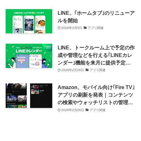
LINE、｢ホームタブ｣のリニューア
ルを開始
2026年3月5日
アプリ関連
LINE、トークルーム上で予定の作
成や管理などを行える｢LINEカレ
ンダー｣機能を来月に提供予定｜
今夏には｢LINEカレンダーアプリ｣
2026年2月26日
アプリ関連
をリリースへ
Amazon、モバイル向け｢Fire TV｣
アプリの刷新を発表｜コンテンツ
の検索やウォッチリストの管理が
可能に
2026年2月26日
アプリ関連