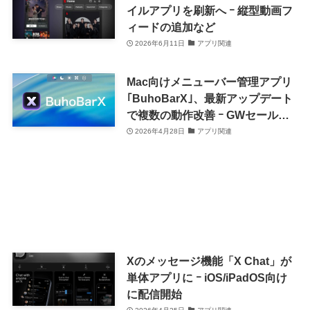
イルアプリを刷新へ ｰ 縦型動画フ
ィードの追加など
2026年6月11日
アプリ関連
Mac向けメニューバー管理アプリ
｢BuhoBarX｣、最新アップデート
で複数の動作改善 ｰ GWセールも
開催中
2026年4月28日
アプリ関連
Xのメッセージ機能「X Chat」が
単体アプリに ｰ iOS/iPadOS向け
に配信開始