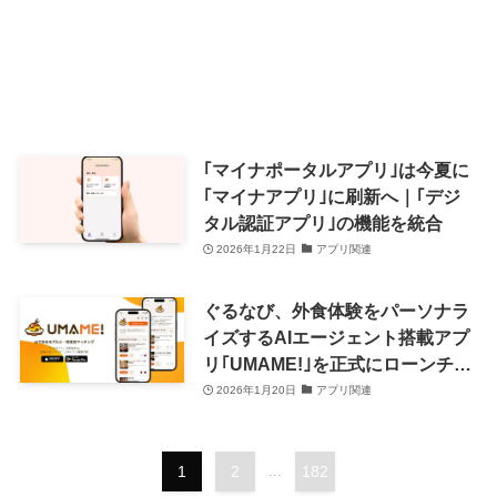
｢マイナポータルアプリ｣は今夏に
｢マイナアプリ｣に刷新へ｜｢デジ
タル認証アプリ｣の機能を統合
2026年1月22日
アプリ関連
ぐるなび、外食体験をパーソナラ
イズするAIエージェント搭載アプ
リ｢UMAME!｣を正式にローンチ｜
Android版も提供開始
2026年1月20日
アプリ関連
1
2
...
182