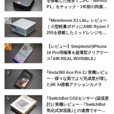
を搭載した格安ミニPC「NiPoGi
P1」をチェック ｰ 1年前の同価格
帯モデルより高性能
『Minisforum X1 Lite』レビュー
｜小型軽量ボディにAMD Ryzen 7
255を搭載したミッドレンジモデ
ル
【レビュー】SimplismのiPhone
16 Pro用極薄＆超薄型クリアケー
ス｢AIR-REAL INVISIBLE｣
｢Insta360 Ace Pro 2｣ 実機レビュ
ー ｰ 様々な面でより完成度が増し
た8K AI搭載アクションカメラ
｢SwitchBot CO2センサー (温湿度
計)｣ 実機レビュー ｰ ｢SwitchBot
気化式加湿器｣との連携でオート