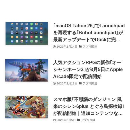
｢macOS Tahoe 26｣でLaunchpad
を再現する｢BuhoLaunchpad｣が
最新アップデートでDockに完全
対応
2026年2月14日
アプリ関連
人気アクションRPGの新作｢オー
シャンホーン3｣が3月5日にApple
Arcade限定で配信開始
2026年2月11日
アプリ関連
スマホ版｢不思議のダンジョン 風
来のシレン6plus とぐろ島探検録｣
が配信開始｜追加コンテンツなど
も全て収録
2026年2月5日
アプリ関連