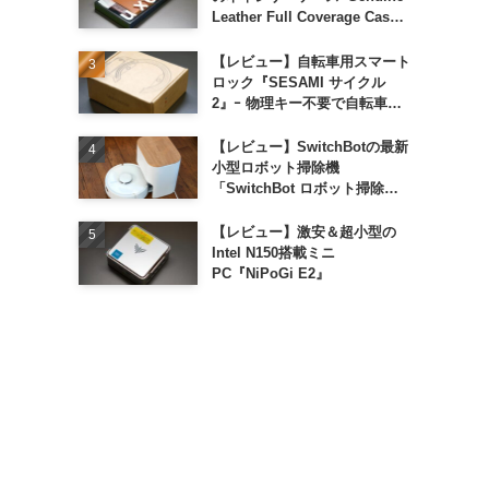
Leather Full Coverage Case
for iPhone 16 Pro｣
【レビュー】自転車用スマート
ロック『SESAMI サイクル
2』ｰ 物理キー不要で自転車の
解錠が超簡単に
【レビュー】SwitchBotの最新
小型ロボット掃除機
「SwitchBot ロボット掃除機
K11+」
【レビュー】激安＆超小型の
Intel N150搭載ミニ
PC『NiPoGi E2』