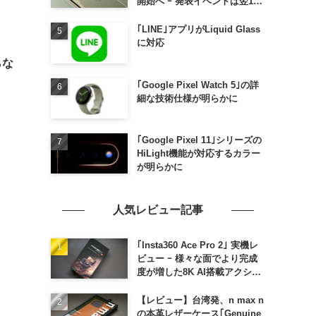
開始へ ｰ 発表イベントは翌13
日午前7時〜
｢LINE｣アプリがLiquid Glass
に対応
らな
｢Google Pixel Watch 5｣の詳
細な技術仕様が明らかに
｢Google Pixel 11｣シリーズの
HiLight機能が対応するカラー
が明らかに
人気レビュー記事
｢Insta360 Ace Pro 2｣ 実機レ
ビュー ｰ 様々な面でより完成
度が増した8K AI搭載アクショ
ンカメラ
【レビュー】台湾発、n max n
の本革レザーケース｢Genuine