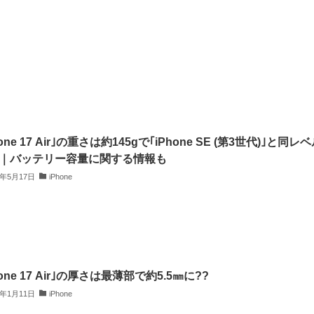
hone 17 Air｣の重さは約145gで｢iPhone SE (第3世代)｣と同レ
?｜バッテリー容量に関する情報も
5年5月17日
iPhone
hone 17 Air｣の厚さは最薄部で約5.5㎜に??
5年1月11日
iPhone