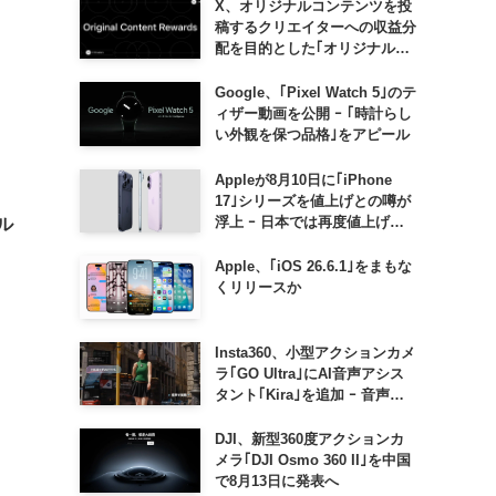
X、オリジナルコンテンツを投
稿するクリエイターへの収益分
配を目的とした｢オリジナルコ
ンテンツ報酬プログラム｣を導
入へ ｰ 従来の｢収益分配｣は廃
Google、｢Pixel Watch 5｣のテ
止
ィザー動画を公開 ｰ ｢時計らし
い外観を保つ品格｣をアピール
Appleが8月10日に｢iPhone
17｣シリーズを値上げとの噂が
浮上 ｰ 日本では再度値上げの
ベル
可能性も?!
Apple、｢iOS 26.6.1｣をまもな
くリリースか
Insta360、小型アクションカメ
ラ｢GO Ultra｣にAI音声アシス
タント｢Kira｣を追加 ｰ 音声で
質問したり、リアルタイム翻訳
などが利用可能に
DJI、新型360度アクションカ
メラ｢DJI Osmo 360 II｣を中国
で8月13日に発表へ