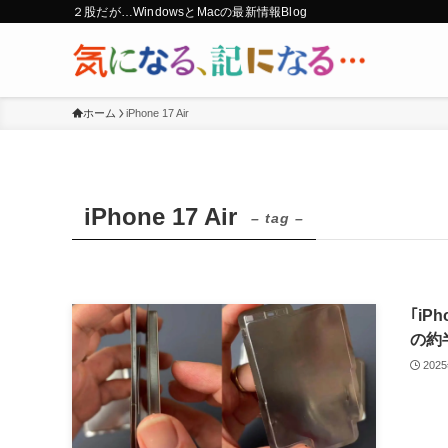
２股だが…WindowsとMacの最新情報Blog
ホーム
iPhone 17 Air
iPhone 17 Air
– tag –
｢iP
の約
202