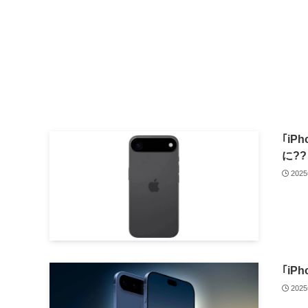
｢iP
に?
202
｢iP
202