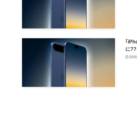
｢iP
に??
202