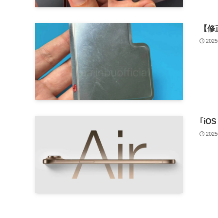
【修正
202
｢iO
202