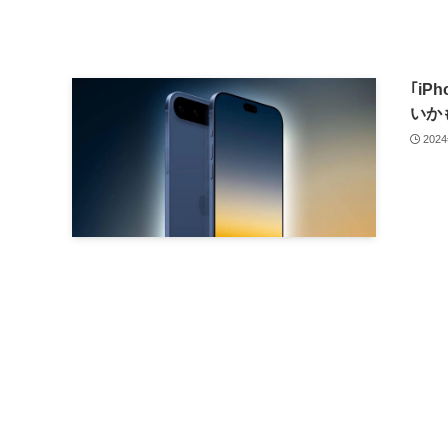
｢iP
いか
202