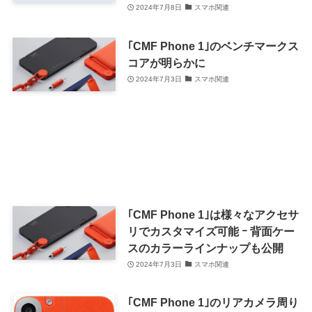
リなどのカスタマイズ性が特徴
2024年7月8日
スマホ関連
｢CMF Phone 1｣のベンチマークス
コアが明らかに
2024年7月3日
スマホ関連
｢CMF Phone 1｣は様々なアクセサ
リでカスタマイズ可能 ｰ 背面ケー
スのカラーラインナップも公開
2024年7月3日
スマホ関連
｢CMF Phone 1｣のリアカメラ周り