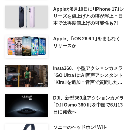
Appleが8月10日に｢iPhone 17｣シ
リーズを値上げとの噂が浮上 ｰ 日
本では再度値上げの可能性も?!
Apple、｢iOS 26.6.1｣をまもなく
リリースか
Insta360、小型アクションカメラ
｢GO Ultra｣にAI音声アシスタント
｢Kira｣を追加 ｰ 音声で質問した
り、リアルタイム翻訳などが利用
可能に
DJI、新型360度アクションカメラ
｢DJI Osmo 360 II｣を中国で8月13
日に発表へ
ソニーのヘッドホン｢WH-