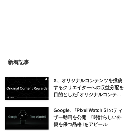
新着記事
X、オリジナルコンテンツを投稿
するクリエイターへの収益分配を
目的とした｢オリジナルコンテン
ツ報酬プログラム｣を導入へ ｰ 従
来の｢収益分配｣は廃止
Google、｢Pixel Watch 5｣のティ
ザー動画を公開 ｰ ｢時計らしい外
観を保つ品格｣をアピール