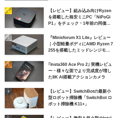
【レビュー】組み込み向けRyzen
を搭載した格安ミニPC「NiPoGi
P1」をチェック ｰ 1年前の同価格
帯モデルより高性能
『Minisforum X1 Lite』レビュー
｜小型軽量ボディにAMD Ryzen 7
255を搭載したミッドレンジモデ
ル
｢Insta360 Ace Pro 2｣ 実機レビュ
ー ｰ 様々な面でより完成度が増し
た8K AI搭載アクションカメラ
【レビュー】SwitchBotの最新小
型ロボット掃除機「SwitchBot ロ
ボット掃除機 K11+」
【レビュー】激安＆超小型のIntel