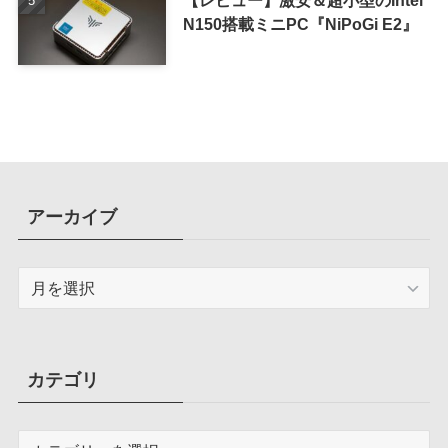
N150搭載ミニPC『NiPoGi E2』
アーカイブ
ア
ー
カ
イ
ブ
カテゴリ
カ