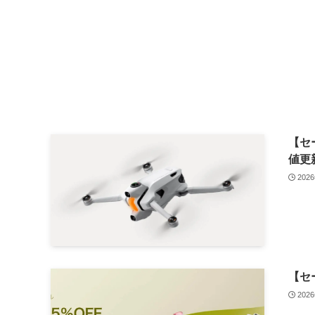
【セー
値更
202
【セ
202