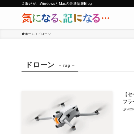
２股だが…WindowsとMacの最新情報Blog
ホーム
ドローン
ドローン
– tag –
【セー
フラ
202