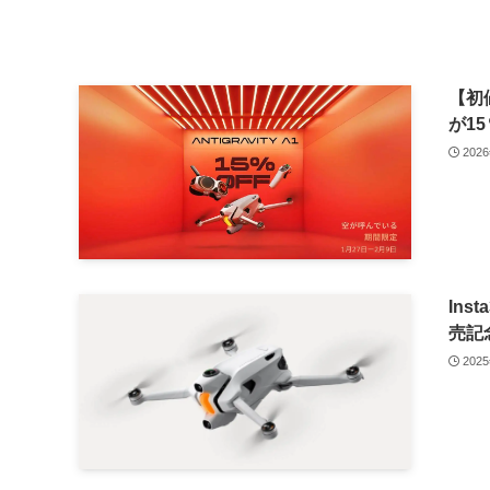
【初値
が1
202
Ins
売記
202