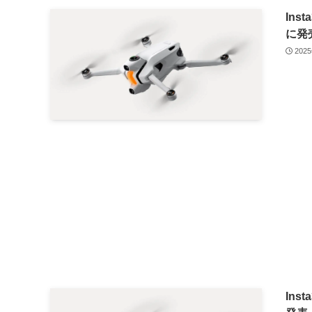
Ins
に発
202
Ins