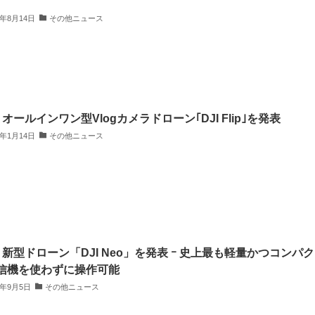
5年8月14日
その他ニュース
、オールインワン型Vlogカメラドローン｢DJI Flip｣を発表
5年1月14日
その他ニュース
I、新型ドローン「DJI Neo」を発表 ｰ 史上最も軽量かつコンパ
信機を使わずに操作可能
4年9月5日
その他ニュース