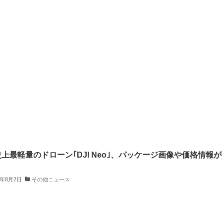
I史上最軽量のドローン｢DJI Neo｣、パッケージ画像や価格情報
4年8月2日
その他ニュース