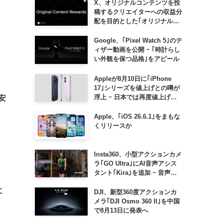
X、オリジナルコンテンツを投
稿するクリエイターへの収益分
配を目的とした｢オリジナルコ
ンテンツ報酬プログラム｣を導
入へ ｰ 従来の｢収益分配｣は廃
Google、｢Pixel Watch 5｣のテ
止
ィザー動画を公開 ｰ ｢時計らし
い外観を保つ品格｣をアピール
Appleが8月10日に｢iPhone
17｣シリーズを値上げとの噂が
浮上 ｰ 日本では再度値上げの
最安
可能性も?!
Apple、｢iOS 26.6.1｣をまもな
くリリースか
Insta360、小型アクションカメ
ラ｢GO Ultra｣にAI音声アシス
タント｢Kira｣を追加 ｰ 音声で
質問したり、リアルタイム翻訳
に
などが利用可能に
DJI、新型360度アクションカ
メラ｢DJI Osmo 360 II｣を中国
で8月13日に発表へ