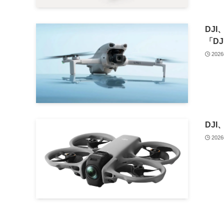
DJ
「DJ
202
DJI
202