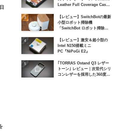
Leather Full Coverage Case
8日
for iPhone 16 Pro｣
【レビュー】SwitchBotの最新
小型ロボット掃除機
「SwitchBot ロボット掃除機
K11+」
【レビュー】激安＆超小型の
Intel N150搭載ミニ
PC『NiPoGi E2』
｢TORRAS Ostand Q3 レザー
トーン｣ レビュー｜次世代シリ
コンレザーを採用した360度回
転スタンド搭載ケース
を