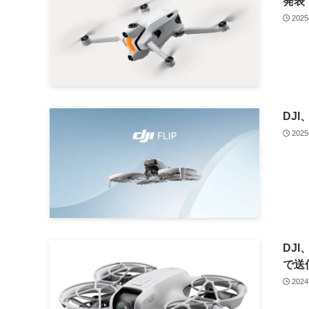
発表
202
DJI
202
DJ
で送
202