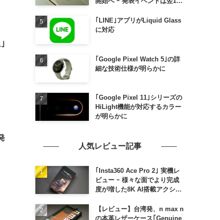
開始へ ｰ 発表イベントは翌13
日午前7時〜
｢LINE｣アプリがLiquid Glass
に対応
｣
｢Google Pixel Watch 5｣の詳
細な技術仕様が明らかに
｢Google Pixel 11｣シリーズの
HiLight機能が対応するカラー
が明らかに
発
人気レビュー記事
｢Insta360 Ace Pro 2｣ 実機レ
ビュー ｰ 様々な面でより完成
度が増した8K AI搭載アクショ
ンカメラ
【レビュー】台湾発、n max n
の本革レザーケース｢Genuine