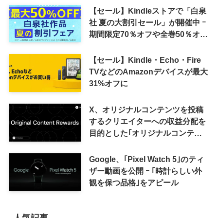
【セール】Kindleストアで「白泉
社 夏の大割引セール」が開催中 ｰ
期間限定70％オフや全巻50％オフ
など
【セール】Kindle・Echo・Fire
TVなどのAmazonデバイスが最大
31%オフに
X、オリジナルコンテンツを投稿
するクリエイターへの収益分配を
目的とした｢オリジナルコンテン
ツ報酬プログラム｣を導入へ ｰ 従
来の｢収益分配｣は廃止
Google、｢Pixel Watch 5｣のティ
ザー動画を公開 ｰ ｢時計らしい外
観を保つ品格｣をアピール