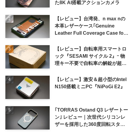
た8K AI搭載アクションカメラ
【レビュー】台湾発、n max nの
本革レザーケース｢Genuine
Leather Full Coverage Case for
iPhone 16 Pro｣
【レビュー】自転車用スマートロ
ック『SESAMI サイクル 2』ｰ 物
理キー不要で自転車の解錠が超簡
単に
【レビュー】激安＆超小型のIntel
N150搭載ミニPC『NiPoGi E2』
｢TORRAS Ostand Q3 レザートー
ン｣ レビュー｜次世代シリコンレ
ザーを採用した360度回転スタン
ド搭載ケース