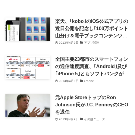
楽天、｢kobo｣のiOS公式アプリの
近日公開を記念し｢100万ポイント
山分け＆電子ブックコンテンツ
500円分クーポン｣キャンペーンを
2013年4月9日
アプリ関連
実施中
全国主要23都市のスマートフォン
の通信速度調査、｢Android｣及び
｢iPhone 5｣ともソフトバンクが最
速
2013年4月9日
iPhone
元Apple StoreトップのRon
Johnson氏がJ.C. PenneyのCEO
を退任
2013年4月9日
その他ニュース