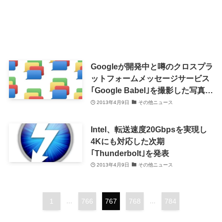
Googleが開発中と噂のクロスプラ
ットフォームメッセージサービス
｢Google Babel｣を撮影した写真が
流出か?!
2013年4月9日
その他ニュース
Intel、転送速度20Gbpsを実現し
4Kにも対応した次期
｢Thunderbolt｣を発表
2013年4月9日
その他ニュース
1
...
766
767
768
...
784