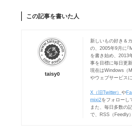
この記事を書いた人
新しいもの好き＆ガ
の、2005年9月に｢
を書き始め、201
事を目標に毎日更
現在はWindows（
taisy0
やウェブサービス
X（旧Twitter）
や
Fa
mixi2
をフォローし
また、毎日多数の
で、RSS（Feed