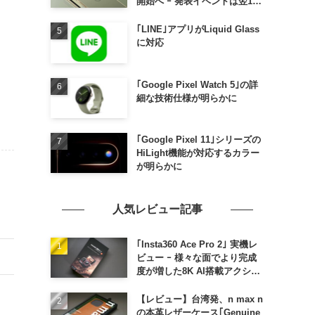
開始へ ｰ 発表イベントは翌13
日午前7時〜
｢LINE｣アプリがLiquid Glass
に対応
｢Google Pixel Watch 5｣の詳
細な技術仕様が明らかに
｢Google Pixel 11｣シリーズの
HiLight機能が対応するカラー
が明らかに
人気レビュー記事
｢Insta360 Ace Pro 2｣ 実機レ
ビュー ｰ 様々な面でより完成
度が増した8K AI搭載アクショ
ンカメラ
【レビュー】台湾発、n max n
の本革レザーケース｢Genuine