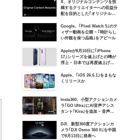
X、オリジナルコンテンツを投
稿するクリエイターへの収益分
配を目的とした｢オリジナルコ
ンテンツ報酬プログラム｣を導
入へ ｰ 従来の｢収益分配｣は廃
Google、｢Pixel Watch 5｣のテ
止
ィザー動画を公開 ｰ ｢時計らし
い外観を保つ品格｣をアピール
Appleが8月10日に｢iPhone
17｣シリーズを値上げとの噂が
浮上 ｰ 日本では再度値上げの
可能性も?!
Apple、｢iOS 26.6.1｣をまもな
くリリースか
Insta360、小型アクションカメ
ラ｢GO Ultra｣にAI音声アシス
タント｢Kira｣を追加 ｰ 音声で
質問したり、リアルタイム翻訳
などが利用可能に
DJI、新型360度アクションカ
メラ｢DJI Osmo 360 II｣を中国
で8月13日に発表へ