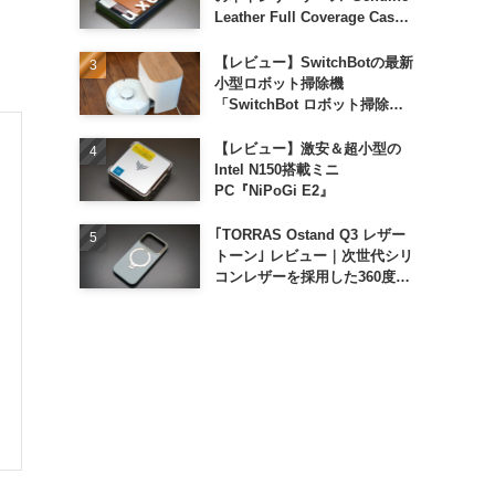
Leather Full Coverage Case
for iPhone 16 Pro｣
【レビュー】SwitchBotの最新
小型ロボット掃除機
「SwitchBot ロボット掃除機
K11+」
【レビュー】激安＆超小型の
Intel N150搭載ミニ
PC『NiPoGi E2』
｢TORRAS Ostand Q3 レザー
トーン｣ レビュー｜次世代シリ
コンレザーを採用した360度回
転スタンド搭載ケース