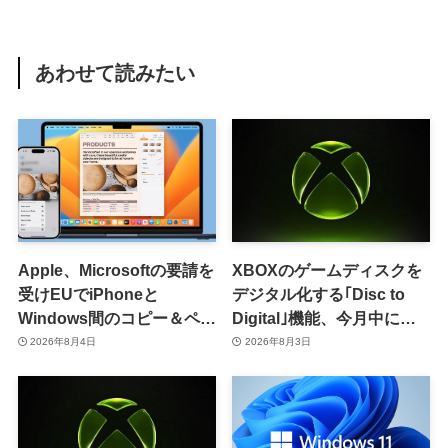
あわせて読みたい
Apple、Microsoftの要請を
XBOXのゲームディスクを
受けEUでiPhoneと
デジタル化する｢Disc to
Windows間のコピー＆ペー
Digital｣機能、今月中に提
スト機能を提供へ
供開始か
2026年8月4日
2026年8月3日