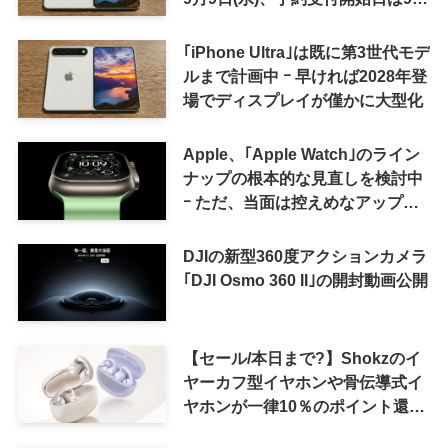
12日(土)の予想
｢iPhone Ultra｣は既に第3世代モデ
ルまで計画中 ｰ 早ければ2028年登
場でディスプレイが僅かに大型化
Apple、｢Apple Watch｣のライン
ナップの根本的な見直しを検討中
ｰ ただ、当面は控えめなアップグ
レードが続く見通し
DJIの新型360度アクションカメラ
｢DJI Osmo 360 II｣の開封動画公開
【セール/本日まで?】Shokzのイ
ヤーカフ型イヤホンや骨伝導式イ
ヤホンが一律10％のポイント還元
に