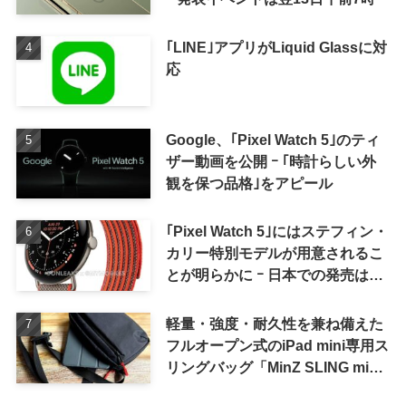
｢LINE｣アプリがLiquid Glassに対
応
Google、｢Pixel Watch 5｣のティ
ザー動画を公開 ｰ ｢時計らしい外
観を保つ品格｣をアピール
｢Pixel Watch 5｣にはステフィン・
カリー特別モデルが用意されるこ
とが明らかに ｰ 日本での発売は期
待しない方が良さそう
軽量・強度・耐久性を兼ね備えた
フルオープン式のiPad mini専用ス
リングバッグ「MinZ SLING mini
for iPad mini」発売