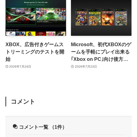
に
XBOX、広告付きゲームス
Microsoft、初代XBOXのゲ
トリーミングのテストを開
ームを手軽にプレイ出来る
始
｢Xbox on PC｣向け後方互
換性機能を発表
2026年7月24日
2026年7月23日
コメント
コメント一覧
（1件）