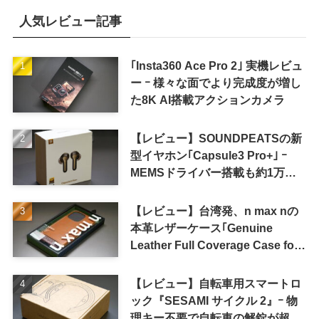
人気レビュー記事
｢Insta360 Ace Pro 2｣ 実機レビュ
ー ｰ 様々な面でより完成度が増し
た8K AI搭載アクションカメラ
【レビュー】SOUNDPEATSの新
型イヤホン｢Capsule3 Pro+｣ ｰ
MEMSドライバー搭載も約1万円
の高コスパが特徴
【レビュー】台湾発、n max nの
本革レザーケース｢Genuine
Leather Full Coverage Case for
iPhone 16 Pro｣
【レビュー】自転車用スマートロ
ック『SESAMI サイクル 2』ｰ 物
理キー不要で自転車の解錠が超簡