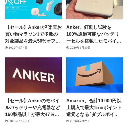
【セール】Ankerが｢楽天お
Anker、釘刺し試験を
買い物マラソン｣で多数の
100%通過可能なバッテリ
対象製品を最大50%オフで
ーセルを搭載したモバイル
販売するセールを開催中
バッテリー｢Anker Nano
2026年8月4日
2026年7月30日
（8月11日まで）
Power Bank (MagGo,
Plus)｣の一般販売を開始
【セール】Ankerのモバイ
Amazon、合計10,000円以
ルバッテリーや充電器など
上購入で最大15％ポイント
160製品以上が最大47％オ
還元となる｢ダブルポイン
フに
ト Rush｣キャンペーンを開
2026年7月29日
2026年7月21日
催中 ｰ Anker製品が複数対