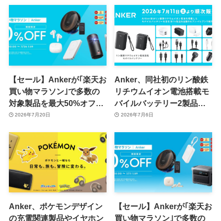
象に
【セール】Ankerが｢楽天お
Anker、同社初のリン酸鉄
買い物マラソン｣で多数の
リチウムイオン電池搭載モ
対象製品を最大50%オフで
バイルバッテリー2製品を
販売するセールを開催中
含む14製品をセブン-イレ
2026年7月20日
2026年7月6日
（7月26日まで）
ブンで販売へ
Anker、ポケモンデザイン
【セール】Ankerが｢楽天お
の充電関連製品やイヤホン
買い物マラソン｣で多数の