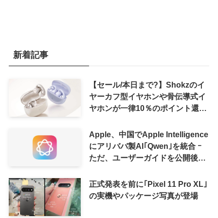
新着記事
【セール/本日まで?】Shokzのイ
ヤーカフ型イヤホンや骨伝導式イ
ヤホンが一律10％のポイント還元
に
Apple、中国でApple Intelligence
にアリババ製AI｢Qwen｣を統合 ｰ
ただ、ユーザーガイドを公開後に
削除
正式発表を前に｢Pixel 11 Pro XL｣
の実機やパッケージ写真が登場