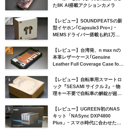
た8K AI搭載アクションカメラ
【レビュー】SOUNDPEATSの新
型イヤホン｢Capsule3 Pro+｣ ｰ
MEMSドライバー搭載も約1万円
の高コスパが特徴
【レビュー】台湾発、n max nの
本革レザーケース｢Genuine
Leather Full Coverage Case for
iPhone 16 Pro｣
【レビュー】自転車用スマートロ
ック『SESAMI サイクル 2』ｰ 物
理キー不要で自転車の解錠が超簡
単に
【レビュー】UGREEN初のNAS
キット「NASync DXP4800
Plus」ｰ スマホ時代に合わせた設