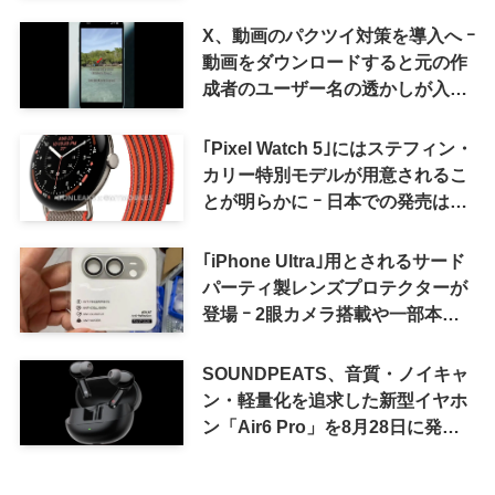
X、動画のパクツイ対策を導入へ ｰ
動画をダウンロードすると元の作
成者のユーザー名の透かしが入る
ように
｢Pixel Watch 5｣にはステフィン・
カリー特別モデルが用意されるこ
とが明らかに ｰ 日本での発売は期
待しない方が良さそう
｢iPhone Ultra｣用とされるサード
パーティ製レンズプロテクターが
登場 ｰ 2眼カメラ搭載や一部本体
カラーを示唆
SOUNDPEATS、音質・ノイキャ
ン・軽量化を追求した新型イヤホ
ン「Air6 Pro」を8月28日に発売
へ