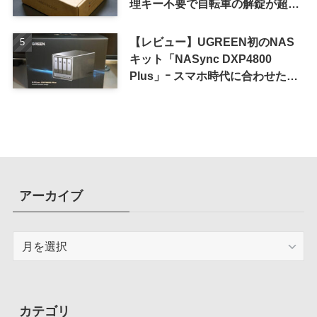
理キー不要で自転車の解錠が超簡
単に
【レビュー】UGREEN初のNAS
キット「NASync DXP4800
Plus」ｰ スマホ時代に合わせた設
計で、写真や動画によるスマホの
容量圧迫問題も解決
アーカイブ
ア
ー
カ
イ
ブ
カテゴリ