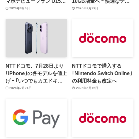
マホデビュープラン U15｣
10GB増量へ ｰ 快適なデー
を発表 ｰ その家族がおトク
タ通信体験とユーザーの体
2026年8月6日
2026年7月29日
になる｢ドコモ 親子割｣も
感変化の把握が目的
NTTドコモ、7月28日より
NTTドコモで購入する
｢iPhone｣の各モデルを値上
｢Nintendo Switch Online｣
げ ｰ ｢いつでもカエドキプ
の利用料金も改定へ
ログラム｣適用時の残価も
2026年7月24日
2026年6月15日
一部改定