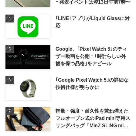
ｰ 発表イベントは翌13日午前7時〜
｢LINE｣アプリがLiquid Glassに対
応
Google、｢Pixel Watch 5｣のティ
ザー動画を公開 ｰ ｢時計らしい外
観を保つ品格｣をアピール
｢Google Pixel Watch 5｣の詳細な
技術仕様が明らかに
軽量・強度・耐久性を兼ね備えた
フルオープン式のiPad mini専用ス
リングバッグ「MinZ SLING mini
for iPad mini」発売