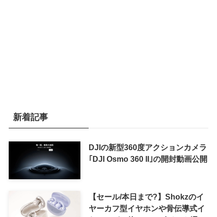
新着記事
DJIの新型360度アクションカメラ
｢DJI Osmo 360 II｣の開封動画公開
【セール/本日まで?】Shokzのイ
ヤーカフ型イヤホンや骨伝導式イ