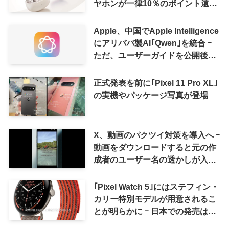
ヤホンが一律10％のポイント還元
に
Apple、中国でApple Intelligence
にアリババ製AI｢Qwen｣を統合 ｰ
ただ、ユーザーガイドを公開後に
削除
正式発表を前に｢Pixel 11 Pro XL｣
の実機やパッケージ写真が登場
X、動画のパクツイ対策を導入へ ｰ
動画をダウンロードすると元の作
成者のユーザー名の透かしが入る
ように
｢Pixel Watch 5｣にはステフィン・
カリー特別モデルが用意されるこ
とが明らかに ｰ 日本での発売は期
待しない方が良さそう