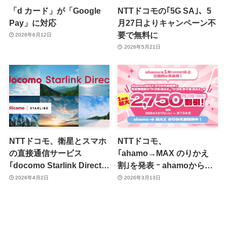
「d カード」が「Google
NTTドコモの｢5G SA｣、5
Pay」に対応
月27日よりキャンペーン不
要で無料に
2026年6月12日
2026年5月21日
NTTドコモ、衛星とスマホ
NTTドコモ、
の直接通信サービス
｢ahamo→MAX のりかえ
｢docomo Starlink Direct｣
割｣を発表 ｰ ahamoからの
を4月27日より提供開始 ｰ
プラン変更で｢ドコモ
2026年4月2日
2026年3月13日
ahamoも対象で当面は無料
MAX｣｢ドコモ ポイ活
MAX｣の月額料金が最大12
か月間割引