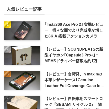
人気レビュー記事
｢Insta360 Ace Pro 2｣ 実機レビュ
ー ｰ 様々な面でより完成度が増し
た8K AI搭載アクションカメラ
【レビュー】SOUNDPEATSの新
型イヤホン｢Capsule3 Pro+｣ ｰ
MEMSドライバー搭載も約1万円
の高コスパが特徴
【レビュー】台湾発、n max nの
本革レザーケース｢Genuine
Leather Full Coverage Case for
iPhone 16 Pro｣
【レビュー】自転車用スマートロ
ック『SESAMI サイクル 2』ｰ 物