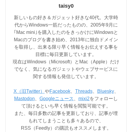
taisy0
新しいもの好き＆ガジェット好きな40代。大学時
代からWindows一筋だったものの、2005年9月に
｢Mac mini｣を購入したのをきっかけにWindowsと
Macのブログを書き始め、2013年に独自ドメイン
を取得し、出来る限り早く情報をお伝えする事を
目標に毎日更新しています。
現在はWindows（Microsoft）とMac（Apple）だけ
でなく、気になるガジェットやウェブサービスに
関する情報も発信しています。
X（旧Twitter）
や
Facebook
、
Threads
、
Bluesky
、
Mastodon
、
Googleニュース
、
mixi2
をフォローし
て頂けるといち早く情報を閲覧可能です。
また、毎日多数の記事を更新しており、記事が埋
もれてしまうことも多々あるので、
RSS（Feedly）の購読もオススメします。