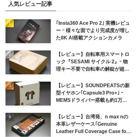
人気レビュー記事
｢Insta360 Ace Pro 2｣ 実機レビュ
ー ｰ 様々な面でより完成度が増し
た8K AI搭載アクションカメラ
【レビュー】自転車用スマートロ
ック『SESAMI サイクル 2』ｰ 物
理キー不要で自転車の解錠が超簡
単に
【レビュー】SOUNDPEATSの新
型イヤホン｢Capsule3 Pro+｣ ｰ
MEMSドライバー搭載も約1万円
の高コスパが特徴
【レビュー】台湾発、n max nの
本革レザーケース｢Genuine
Leather Full Coverage Case for