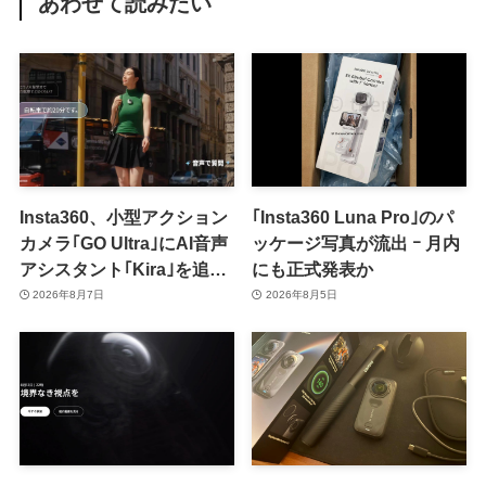
あわせて読みたい
Insta360、小型アクション
｢Insta360 Luna Pro｣のパ
カメラ｢GO Ultra｣にAI音声
ッケージ写真が流出 ｰ 月内
アシスタント｢Kira｣を追加
にも正式発表か
ｰ 音声で質問したり、リア
2026年8月7日
2026年8月5日
ルタイム翻訳などが利用可
能に