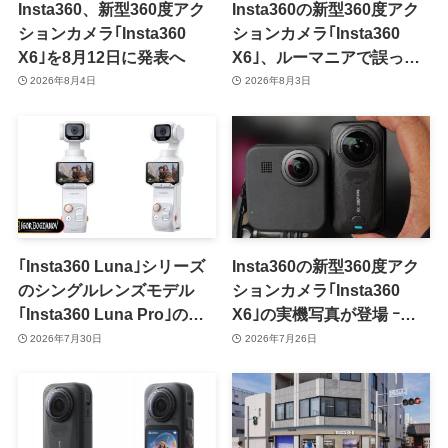
Insta360、新型360度アク
Insta360の新型360度アク
ションカメラ｢Insta360
ションカメラ｢Insta360
X6｣を8月12日に発表へ
X6｣、ルーマニアで誤って
フライング販売か ｰ 8月中
2026年8月4日
2026年8月3日
旬にも正式発表??
｢Insta360 Luna｣シリーズ
Insta360の新型360度アク
のシングルレンズモデル
ションカメラ｢Insta360
｢Insta360 Luna Pro｣のプ
X6｣の実機写真が登場 ｰ
レスレンダリング画像が流
｢X5｣との大きさ比較も
2026年7月30日
2026年7月26日
出