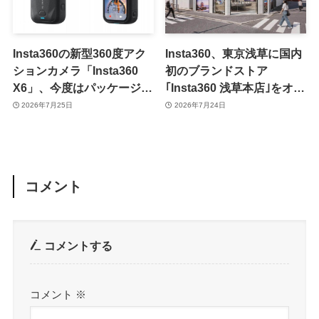
Insta360の新型360度アク
Insta360、東京浅草に国内
ションカメラ「Insta360
初のブランドストア
X6」、今度はパッケージ写
｢Insta360 浅草本店｣をオー
真が流出
プンへ ｰ オープン当日には
2026年7月25日
2026年7月24日
特別イベントも開催
コメント
コメントする
コメント
※