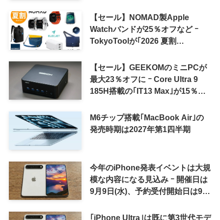
認
【セール】NOMAD製Apple
Watchバンドが25％オフなど ｰ
TokyoToolが｢2026 夏割
SUMMER SALE｣を開催中
【セール】GEEKOMのミニPCが
最大23％オフに ｰ Core Ultra 9
185H搭載の｢IT13 Max｣が15％オ
フなど
M6チップ搭載｢MacBook Air｣の
発売時期は2027年第1四半期
今年のiPhone発表イベントは大規
模な内容になる見込み ｰ 開催日は
9月9日(水)、予約受付開始日は9月
12日(土)の予想
｢iPhone Ultra｣は既に第3世代モデ