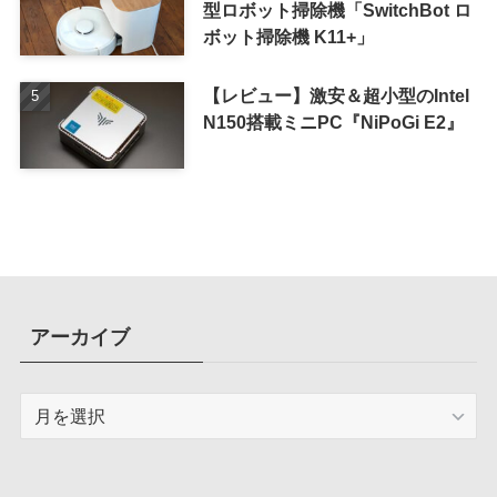
型ロボット掃除機「SwitchBot ロ
ボット掃除機 K11+」
【レビュー】激安＆超小型のIntel
N150搭載ミニPC『NiPoGi E2』
アーカイブ
ア
ー
カ
イ