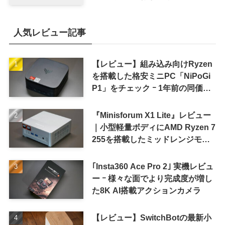
8〜9月に順次発表との情報
人気レビュー記事
【レビュー】組み込み向けRyzen
を搭載した格安ミニPC「NiPoGi
P1」をチェック ｰ 1年前の同価格
帯モデルより高性能
『Minisforum X1 Lite』レビュー
｜小型軽量ボディにAMD Ryzen 7
255を搭載したミッドレンジモデ
ル
｢Insta360 Ace Pro 2｣ 実機レビュ
ー ｰ 様々な面でより完成度が増し
た8K AI搭載アクションカメラ
【レビュー】SwitchBotの最新小