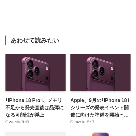
あわせて読みたい
｢iPhone 18 Pro｣、メモリ
Apple、9月の｢iPhone 18｣
不足から発売直後は品薄に
シリーズの発表イベント開
なる可能性が浮上
催に向けた準備を開始 ｰ 9
月8日か9月9日に開催見込
2026年8月7日
2026年8月5日
み