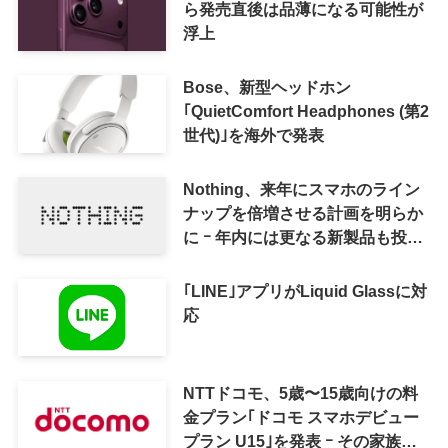
ら発売直後は品薄になる可能性が
浮上
Bose、新型ヘッドホン
｢QuietComfort Headphones (第2
世代)｣を海外で発表
Nothing、来年にスマホのライン
ナップを倍増させる計画を明らか
に ｰ 年内には更なる新製品も投入
へ
｢LINE｣アプリがLiquid Glassに対
応
NTTドコモ、5歳〜15歳向けの料
金プラン｢ドコモ スマホデビュー
プラン U15｣を発表 ｰ その家族が