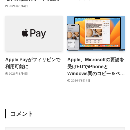
モデルはホワイト以外が在
2026年8月4日
庫有り
Apple Payがフィリピンで
Apple、Microsoftの要請を
利用可能に
受けEUでiPhoneと
Windows間のコピー＆ペー
2026年8月4日
スト機能を提供へ
2026年8月4日
コメント