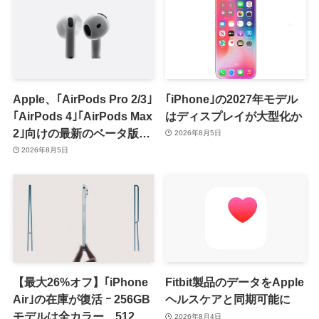
Apple、｢AirPods Pro 2/3｣
｢iPhone｣の2027年モデル
｢AirPods 4｣｢AirPods Max
はディスプレイが大型化か
2｣向けの最新のベータ版フ
2026年8月5日
ァームウェア｢9A5336b｣を
2026年8月5日
提供開始
【最大26%オフ】｢iPhone
Fitbit製品のデータをApple
Air｣の在庫が復活 ｰ 256GB
ヘルスケアと同期可能に
モデルは全カラー、512GB
2026年8月4日