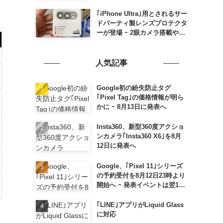
の発売は期待しない方が良さそ
う
｢iPhone Ultra｣用とされるサー
ドパーティ製レンズプロテクタ
ーが登場 ｰ 2眼カメラ搭載や一
部本体カラーを示唆
人気記事
Google初の紛失防止タグ
｢Pixel Tag｣の価格情報が明ら
かに ｰ 8月13日に発表へ
Insta360、新型360度アクショ
ンカメラ｢Insta360 X6｣を8月
12日に発表へ
Google、｢Pixel 11｣シリーズ
の予約受付を8月12日23時より
開始へ ｰ 発表イベントは翌13
日午前7時〜
｢LINE｣アプリがLiquid Glass
に対応