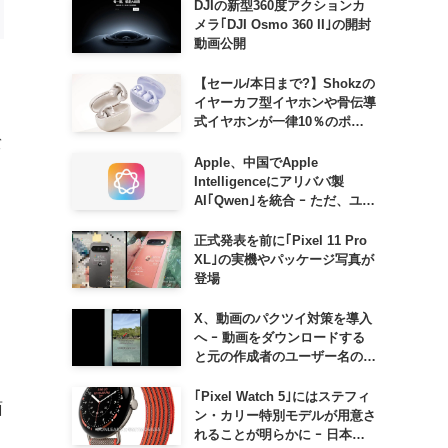
DJIの新型360度アクションカ
メラ｢DJI Osmo 360 II｣の開封
動画公開
【セール/本日まで?】Shokzの
イヤーカフ型イヤホンや骨伝導
式イヤホンが一律10％のポイ
ント還元に
バ
Apple、中国でApple
Intelligenceにアリババ製
AI｢Qwen｣を統合 ｰ ただ、ユー
ザーガイドを公開後に削除
正式発表を前に｢Pixel 11 Pro
XL｣の実機やパッケージ写真が
登場
X、動画のパクツイ対策を導入
へ ｰ 動画をダウンロードする
と元の作成者のユーザー名の透
かしが入るように
｢Pixel Watch 5｣にはステフィ
面
ン・カリー特別モデルが用意さ
れることが明らかに ｰ 日本で