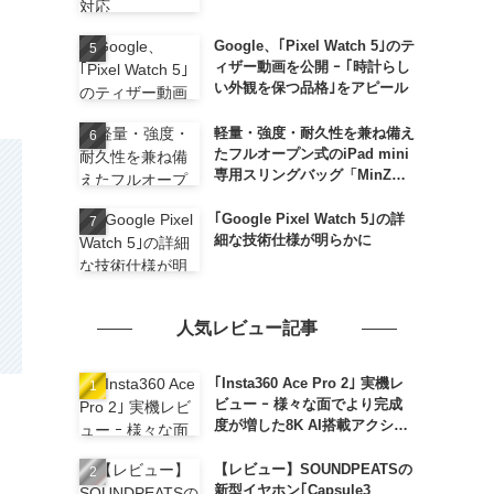
Google、｢Pixel Watch 5｣のテ
ィザー動画を公開 ｰ ｢時計らし
い外観を保つ品格｣をアピール
軽量・強度・耐久性を兼ね備え
たフルオープン式のiPad mini
専用スリングバッグ「MinZ
SLING mini for iPad mini」
発売
｢Google Pixel Watch 5｣の詳
細な技術仕様が明らかに
人気レビュー記事
｢Insta360 Ace Pro 2｣ 実機レ
ビュー ｰ 様々な面でより完成
度が増した8K AI搭載アクショ
ンカメラ
【レビュー】SOUNDPEATSの
新型イヤホン｢Capsule3