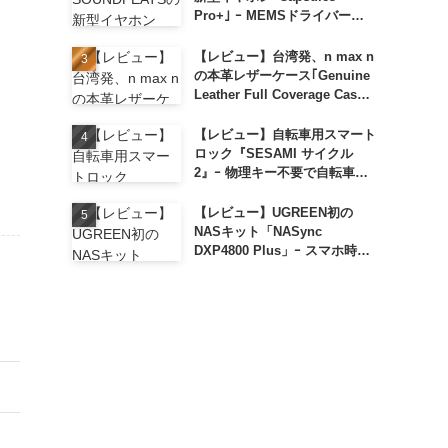
Pro+｣ ｰ MEMSドライバー搭
載も約1万円の高コスパが特徴
【レビュー】台湾発、n max n
の本革レザーケース｢Genuine
Leather Full Coverage Case
for iPhone 16 Pro｣
【レビュー】自転車用スマート
ロック『SESAMI サイクル
2』ｰ 物理キー不要で自転車の
解錠が超簡単に
【レビュー】UGREEN初の
NASキット「NASync
DXP4800 Plus」ｰ スマホ時代
に合わせた設計で、写真や動画
によるスマホの容量圧迫問題も
解決