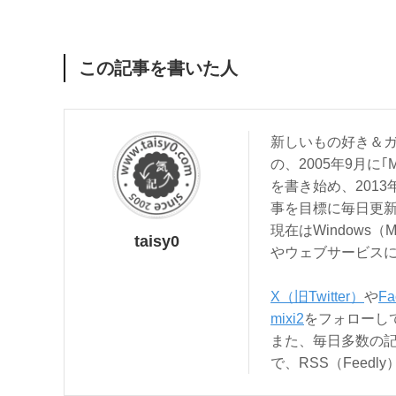
この記事を書いた人
新しいもの好き＆ガ
の、2005年9月に｢
を書き始め、201
事を目標に毎日更
現在はWindows（
taisy0
やウェブサービス
X（旧Twitter）
や
Fa
mixi2
をフォローし
また、毎日多数の
で、RSS（Feed