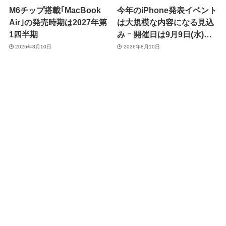
M6チップ搭載｢MacBook
今年のiPhone発表イベント
Air｣の発売時期は2027年第
は大規模な内容になる見込
1四半期
み ｰ 開催日は9月9日(水)、
予約受付開始日は9月12日
2026年8月10日
2026年8月10日
(土)の予想