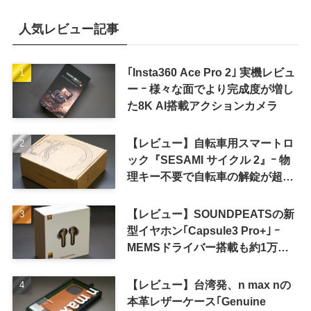
人気レビュー記事
｢Insta360 Ace Pro 2｣ 実機レビュ
ー ｰ 様々な面でより完成度が増し
た8K AI搭載アクションカメラ
【レビュー】自転車用スマートロ
ック『SESAMI サイクル 2』ｰ 物
理キー不要で自転車の解錠が超簡
単に
【レビュー】SOUNDPEATSの新
型イヤホン｢Capsule3 Pro+｣ ｰ
MEMSドライバー搭載も約1万円
の高コスパが特徴
【レビュー】台湾発、n max nの
本革レザーケース｢Genuine