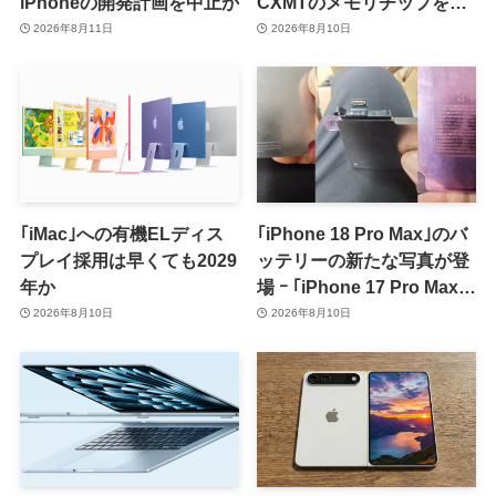
iPhoneの開発計画を中止か
CXMTのメモリチップをテ
スト
2026年8月11日
2026年8月10日
｢iMac｣への有機ELディス
｢iPhone 18 Pro Max｣のバ
プレイ採用は早くても2029
ッテリーの新たな写真が登
年か
場 ｰ ｢iPhone 17 Pro Max｣
からの容量増加を確認
2026年8月10日
2026年8月10日