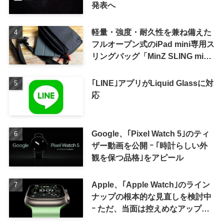
発表へ
軽量・強度・耐久性を兼ね備えた
フルオープン式のiPad mini専用ス
リングバッグ「MinZ SLING mini
for iPad mini」発売
｢LINE｣アプリがLiquid Glassに対
応
Google、｢Pixel Watch 5｣のティ
ザー動画を公開 ｰ ｢時計らしい外
観を保つ品格｣をアピール
Apple、｢Apple Watch｣のライン
ナップの根本的な見直しを検討中
ｰ ただ、当面は控えめなアップグ
レードが続く見通し