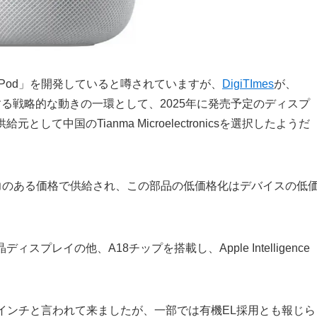
ePod」を開発していると噂されていますが、
DigiTImes
が、
する戦略的な動きの一環として、2025年に発売予定のディスプ
して中国のTianma Microelectronicsを選択したようだ
力のある価格で供給され、この部品の低価格化はデバイスの低
スプレイの他、A18チップを搭載し、Apple Intelligence
インチと言われて来ましたが、一部では有機EL採用とも報じら