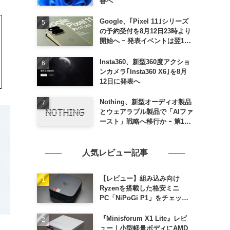
善へ
Google、｢Pixel 11｣シリーズ
の予約受付を8月12日23時より
開始へ ｰ 発表イベントは翌13
日午前7時〜
Insta360、新型360度アクショ
ンカメラ｢Insta360 X6｣を8月
12日に発表へ
Nothing、新型オーディオ製品
とウェアラブル製品で「AIファ
ースト」戦略へ移行か ｰ 第1弾
製品は8〜9月に順次発表との
情報
人気レビュー記事
【レビュー】組み込み向け
Ryzenを搭載した格安ミニ
PC「NiPoGi P1」をチェック
ｰ 1年前の同価格帯モデルより
高性能
『Minisforum X1 Lite』レビ
ュー｜小型軽量ボディにAMD