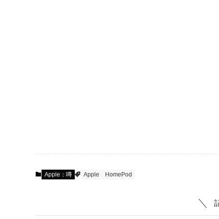
Apple：噂
Apple
HomePod