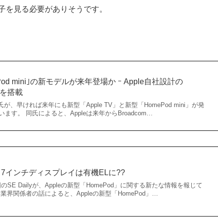
様子を見る必要がありそうです。
mePod mini｣の新モデルが来年登場か ｰ Apple自社設計の
ップを搭載
rman氏が、早ければ来年にも新型「Apple TV」と新型「HomePod mini」が発
す。 同氏によると、Appleは来年からBroadcom…
6～7インチディスプレイは有機ELに??
国のSE Dailyが、Appleの新型「HomePod」に関する新たな情報を報じて
界関係者の話によると、Appleの新型「HomePod」…