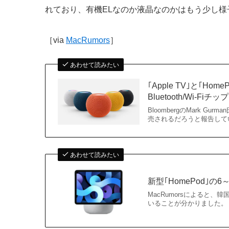
れており、有機ELなのか液晶なのかはもう少し
［via
MacRumors
］
あわせて読みたい
｢Apple TV｣と｢Ho
Bluetooth/Wi-Fiチ
BloombergのMark Gu
売されるだろうと報告していま
あわせて読みたい
新型｢HomePod｣の
MacRumorsによると、韓
いることが分かりました。 業