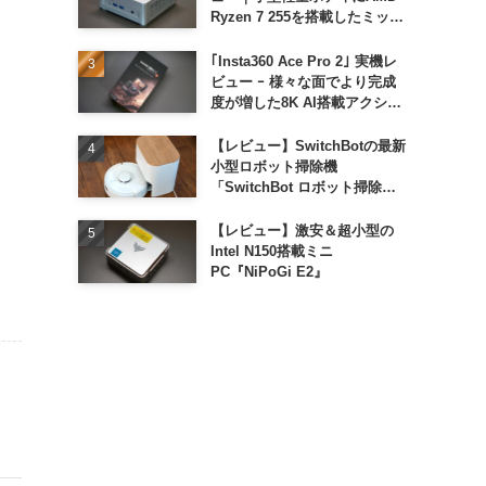
Ryzen 7 255を搭載したミッド
レンジモデル
｢Insta360 Ace Pro 2｣ 実機レ
ビュー ｰ 様々な面でより完成
度が増した8K AI搭載アクショ
ンカメラ
【レビュー】SwitchBotの最新
小型ロボット掃除機
「SwitchBot ロボット掃除機
K11+」
【レビュー】激安＆超小型の
Intel N150搭載ミニ
PC『NiPoGi E2』