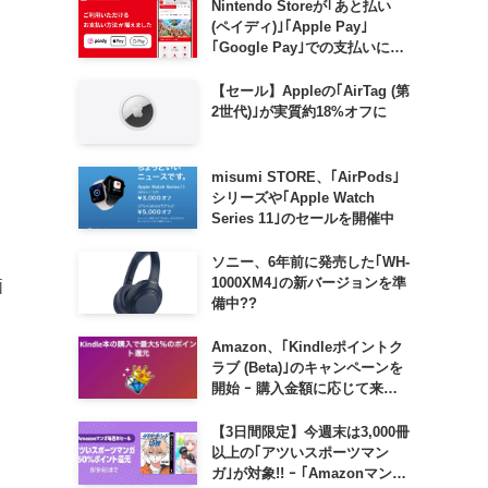
Nintendo Storeが｢あと払い
(ペイディ)｣｢Apple Pay｣
｢Google Pay｣での支払いに対
応
【セール】Appleの｢AirTag (第
2世代)｣が実質約18%オフに
misumi STORE、｢AirPods｣
シリーズや｢Apple Watch
Series 11｣のセールを開催中
ソニー、6年前に発売した｢WH-
1000XM4｣の新バージョンを準
価
備中??
Amazon、｢Kindleポイントク
ラブ (Beta)｣のキャンペーンを
開始 ｰ 購入金額に応じて来月
のポイント還元率アップ
【3日間限定】今週末は3,000冊
以上の｢アツいスポーツマン
ガ｣が対象!! ｰ ｢Amazonマンガ