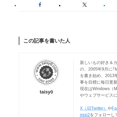
この記事を書いた人
新しいもの好き＆ガ
の、2005年9月に｢
を書き始め、201
事を目標に毎日更
現在はWindows（
taisy0
やウェブサービス
X（旧Twitter）
や
Fa
mixi2
をフォローし