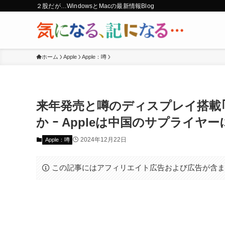
２股だが…WindowsとMacの最新情報Blog
ホーム
Apple
Apple：噂
来年発売と噂のディスプレイ搭載｢H
か ｰ Appleは中国のサプライヤ
2024年12月22日
Apple：噂
この記事にはアフィリエイト広告および広告が含