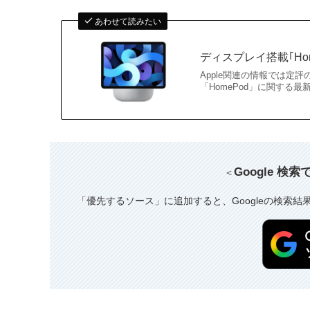
あわせて読みたい
ディスプレイ搭載｢Ho
Apple関連の情報では定評
「HomePod」に関する
Google 検
＜
「優先するソース」に追加すると、Googleの検索結