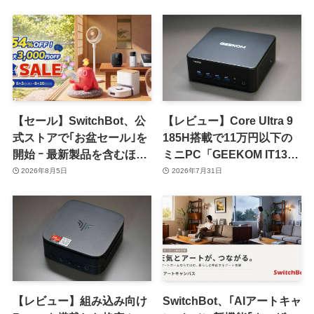
【セール】SwitchBot、公
【レビュー】Core Ultra 9
式ストアで｢お盆セール｣を
185H搭載で11万円以下の
開始 ｰ 最新製品を含むほぼ
ミニPC「GEEKOM IT13
全品が最大54％オフに
Max」をチェック
2026年8月5日
2026年7月31日
【レビュー】組み込み向け
SwitchBot、｢AIアートキャ