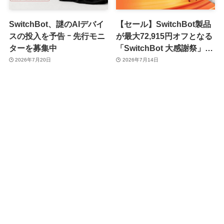
SwitchBot、謎のAIデバイ
【セール】SwitchBot製品
スの投入を予告 ｰ 先行モニ
が最大72,915円オフとなる
ターを募集中
「SwitchBot 大感謝祭」が
スタート ｰ 最新製品も対象
2026年7月20日
2026年7月14日