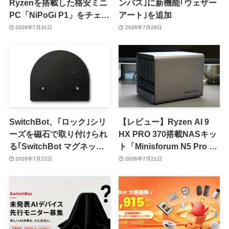
Ryzenを搭載した格安ミニ
ンバス｣に新機能｢ウェザー
PC「NiPoGi P1」をチェッ
アート｣を追加
ク ｰ 1年前の同価格帯モデ
2026年7月31日
2026年7月28日
ルより高性能
SwitchBot、｢ロック｣シリ
【レビュー】Ryzen AI 9
ーズを磁石で取り付けられ
HX PRO 370搭載NASキッ
る｢SwitchBot マグネット
ト「Minisforum N5 Pro AI
アクセサリー (ロックシリ
NAS」をチェック
2026年7月22日
2026年7月21日
ーズ専用)｣を発売