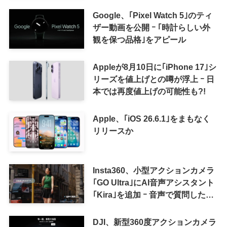
ツ報酬プログラム｣を導入へ ｰ 従
来の｢収益分配｣は廃止
Google、｢Pixel Watch 5｣のティ
ザー動画を公開 ｰ ｢時計らしい外
観を保つ品格｣をアピール
Appleが8月10日に｢iPhone 17｣シ
リーズを値上げとの噂が浮上 ｰ 日
本では再度値上げの可能性も?!
Apple、｢iOS 26.6.1｣をまもなく
リリースか
Insta360、小型アクションカメラ
｢GO Ultra｣にAI音声アシスタント
｢Kira｣を追加 ｰ 音声で質問した
り、リアルタイム翻訳などが利用
可能に
DJI、新型360度アクションカメラ