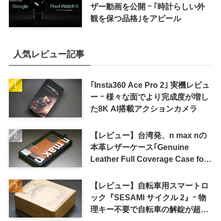
ザー動画を公開 ｰ ｢時計らしい外
観を保つ品格｣をアピール
人気レビュー記事
｢Insta360 Ace Pro 2｣ 実機レビュ
ー ｰ 様々な面でより完成度が増し
た8K AI搭載アクションカメラ
【レビュー】台湾発、n max nの
本革レザーケース｢Genuine
Leather Full Coverage Case for
iPhone 16 Pro｣
【レビュー】自転車用スマートロ
ック『SESAMI サイクル 2』ｰ 物
理キー不要で自転車の解錠が超簡
単に