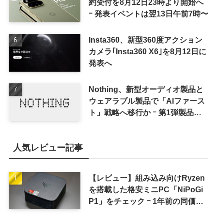
約受付を8月12日23時より開始へ
ｰ 発表イベントは翌13日午前7時〜
Insta360、新型360度アクション
カメラ｢Insta360 X6｣を8月12日に
発表へ
Nothing、新型オーディオ製品と
ウェアラブル製品で「AIファース
ト」戦略へ移行か ｰ 第1弾製品は
8〜9月に順次発表との情報
人気レビュー記事
【レビュー】組み込み向けRyzen
を搭載した格安ミニPC「NiPoGi
P1」をチェック ｰ 1年前の同価格
帯モデルより高性能