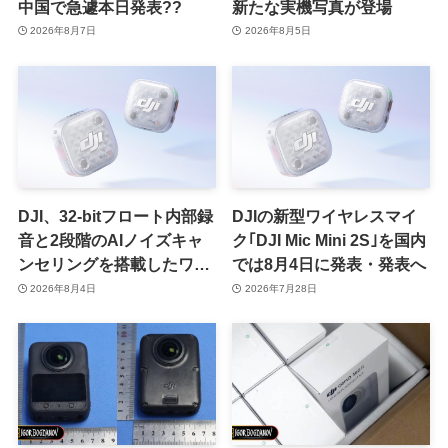
中国で急遽本日発表??
新たな実機写真が登場
2026年8月7日
2026年8月5日
DJI、32-bitフロート内部録
DJIの新型ワイヤレスマイ
音と2段階のAIノイズキャ
ク｢DJI Mic Mini 2S｣を国内
ンセリングを搭載したワイ
では8月4日に発表・発表へ
ヤレスマイク｢DJI Mic Mini
2026年8月4日
2026年7月28日
2S｣を発売