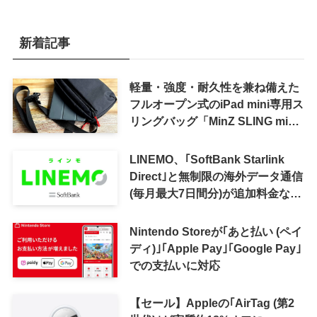
新着記事
軽量・強度・耐久性を兼ね備えた
フルオープン式のiPad mini専用ス
リングバッグ「MinZ SLING mini
for iPad mini」発売
LINEMO、｢SoftBank Starlink
Direct｣と無制限の海外データ通信
(毎月最大7日間分)が追加料金なし
で利用可能に
Nintendo Storeが｢あと払い (ペイ
ディ)｣｢Apple Pay｣｢Google Pay｣
での支払いに対応
【セール】Appleの｢AirTag (第2