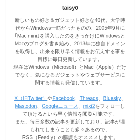
taisy0
新しいもの好き＆ガジェット好きな40代。大学時
代からWindows一筋だったものの、2005年9月に
｢Mac mini｣を購入したのをきっかけにWindowsと
Macのブログを書き始め、2013年に独自ドメイン
を取得し、出来る限り早く情報をお伝えする事を
目標に毎日更新しています。
現在はWindows（Microsoft）とMac（Apple）だけ
でなく、気になるガジェットやウェブサービスに
関する情報も発信しています。
X（旧Twitter）
や
Facebook
、
Threads
、
Bluesky
、
Mastodon
、
Googleニュース
、
mixi2
をフォローし
て頂けるといち早く情報を閲覧可能です。
また、毎日多数の記事を更新しており、記事が埋
もれてしまうことも多々あるので、
RSS（Feedly）の購読もオススメします。