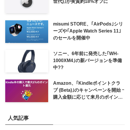
世代)｣が実質約18%オフに
misumi STORE、｢AirPods｣シリ
ーズや｢Apple Watch Series 11｣
のセールを開催中
ソニー、6年前に発売した｢WH-
1000XM4｣の新バージョンを準備
中??
Amazon、｢Kindleポイントクラ
ブ (Beta)｣のキャンペーンを開始 ｰ
購入金額に応じて来月のポイント
還元率アップ
人気記事