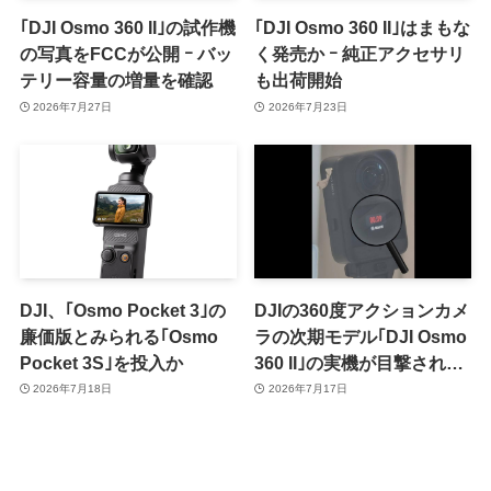
｢DJI Osmo 360 II｣の試作機
｢DJI Osmo 360 II｣はまもな
の写真をFCCが公開 ｰ バッ
く発売か ｰ 純正アクセサリ
テリー容量の増量を確認
も出荷開始
2026年7月27日
2026年7月23日
DJI、｢Osmo Pocket 3｣の
DJIの360度アクションカメ
廉価版とみられる｢Osmo
ラの次期モデル｢DJI Osmo
Pocket 3S｣を投入か
360 II｣の実機が目撃される
ｰ 8K/60fpsでの360度動画
2026年7月18日
2026年7月17日
撮影に対応か