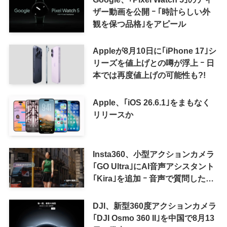
ザー動画を公開 ｰ ｢時計らしい外
観を保つ品格｣をアピール
Appleが8月10日に｢iPhone 17｣シ
リーズを値上げとの噂が浮上 ｰ 日
本では再度値上げの可能性も?!
Apple、｢iOS 26.6.1｣をまもなく
リリースか
Insta360、小型アクションカメラ
｢GO Ultra｣にAI音声アシスタント
｢Kira｣を追加 ｰ 音声で質問した
り、リアルタイム翻訳などが利用
可能に
DJI、新型360度アクションカメラ
｢DJI Osmo 360 II｣を中国で8月13