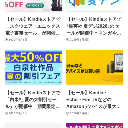
【セール】Kindleストアで
【セール】Kindleストアで
「スクウェア・エニックス
｢集英社 夏デジ2026｣のセ
電子書籍セール」が開催中
ールが開催中 ｰ マンガや写
ｰ コミックやゲーム関連書
真集など1,000冊以上が
2026年8月8日
2026年8月8日
籍などが最大50％オフに
30％ポイント還元に
【セール】Kindleストアで
【セール】Kindle・
「白泉社 夏の大割引セー
Echo・Fire TVなどの
ル」が開催中 ｰ 期間限定
Amazonデバイスが最大
70％オフや全巻50％オフな
31%オフに
2026年8月8日
2026年8月8日
ど