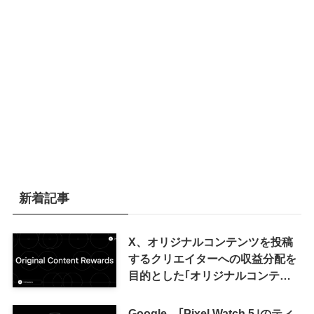
新着記事
X、オリジナルコンテンツを投稿
するクリエイターへの収益分配を
目的とした｢オリジナルコンテン
ツ報酬プログラム｣を導入へ ｰ 従
来の｢収益分配｣は廃止
Google、｢Pixel Watch 5｣のティ