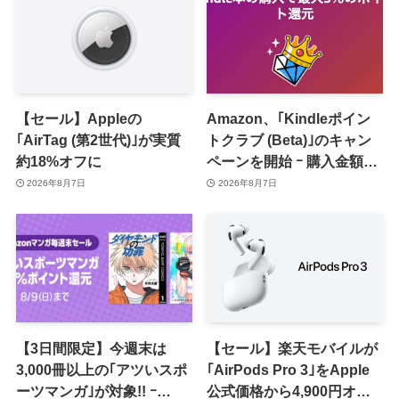
【セール】Appleの
Amazon、｢Kindleポイン
｢AirTag (第2世代)｣が実質
トクラブ (Beta)｣のキャン
約18%オフに
ペーンを開始 ｰ 購入金額に
応じて来月のポイント還元
2026年8月7日
2026年8月7日
率アップ
【3日間限定】今週末は
【セール】楽天モバイルが
3,000冊以上の｢アツいスポ
｢AirPods Pro 3｣をApple
ーツマンガ｣が対象!! ｰ
公式価格から4,900円オフ