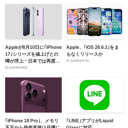
Appleが8月10日に｢iPhone
Apple、｢iOS 26.6.1｣をま
17｣シリーズを値上げとの
もなくリリースか
噂が浮上 ｰ 日本では再度値
2026年8月7日
上げの可能性も?!
2026年8月8日
｢iPhone 18 Pro｣、メモリ
｢LINE｣アプリがLiquid
不足から発売直後は品薄に
Glassに対応