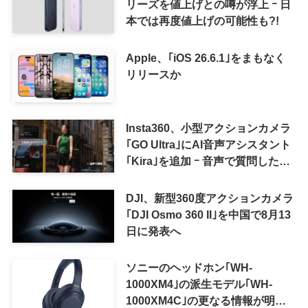
リーズを値上げとの噂が浮上 ｰ 日
本では再度値上げの可能性も?!
Apple、｢iOS 26.6.1｣をまもなく
リリースか
Insta360、小型アクションカメラ
｢GO Ultra｣にAI音声アシスタント
｢Kira｣を追加 ｰ 音声で質問した
り、リアルタイム翻訳などが利用
可能に
DJI、新型360度アクションカメラ
｢DJI Osmo 360 II｣を中国で8月13
日に発表へ
ソニーのヘッドホン｢WH-
1000XM4｣の派生モデル｢WH-
1000XM4C｣の更なる情報が明ら