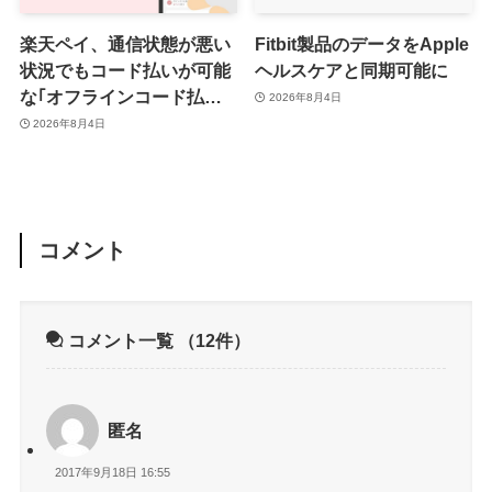
楽天ペイ、通信状態が悪い
Fitbit製品のデータをApple
状況でもコード払いが可能
ヘルスケアと同期可能に
な｢オフラインコード払い｣
2026年8月4日
を提供開始 ｰ まずはiOS版
2026年8月4日
と一部店舗から
コメント
コメント一覧
（12件）
匿名
2017年9月18日 16:55