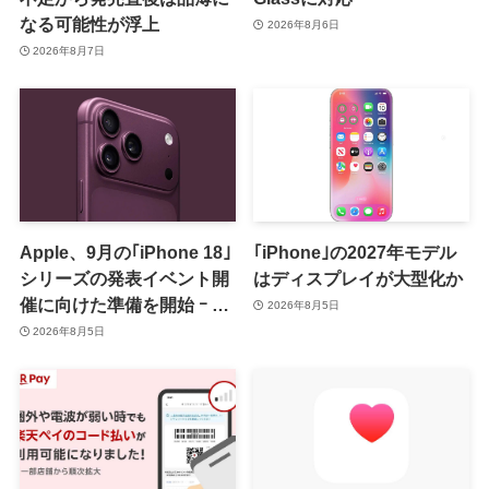
なる可能性が浮上
2026年8月6日
2026年8月7日
Apple、9月の｢iPhone 18｣
｢iPhone｣の2027年モデル
シリーズの発表イベント開
はディスプレイが大型化か
催に向けた準備を開始 ｰ 9
2026年8月5日
月8日か9月9日に開催見込
2026年8月5日
み