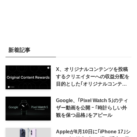
新着記事
X、オリジナルコンテンツを投稿
するクリエイターへの収益分配を
目的とした｢オリジナルコンテン
ツ報酬プログラム｣を導入へ ｰ 従
来の｢収益分配｣は廃止
Google、｢Pixel Watch 5｣のティ
ザー動画を公開 ｰ ｢時計らしい外
観を保つ品格｣をアピール
Appleが8月10日に｢iPhone 17｣シ